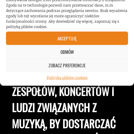
Zgoda na te technologie pozwoli nam przetwarzać dane, m.in.
dotyczące zachowania podczas przeglądania serwisu. Brak wyrażenia
zgody lub też wycofanie jej może ograniczyć niektóre
funkcjonalności strony. Aby dowiedzieć się więcej, zapoznaj się z
polityką plików cookies.
AKCEPTUJĘ
ROCKMETALNEWS TV
ODMÓW
ZOBACZ PREFERENCJE
JESTEŚMY BLISKO
Polityka plików cookies
ZESPOŁÓW, KONCERTÓW I
LUDZI ZWIĄZANYCH Z
MUZYKĄ, BY DOSTARCZAĆ