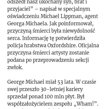
odszedł nasz ukochany syn, brat i
przyjaciel” – napisał w specjalnym
oświadczeniu Michael Lippman, agent
Georga Michaela. Jak poinformował,
przyczyną śmierci była niewydolność
serca. Informację tę potwierdziła
policja hrabstwa Oxfordshire. Oficjalna
przyczyna śmierci artysty zostanie
podana po przeprowadzeniu sekcji
zwłok.
George Michael miał 53 lata. W czasie
swej przeszło 30-letniej kariery
sprzedał ponad 100 mln płyt. Był
współzałożycielem zespołu „Wham!”.