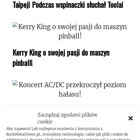
Taipej! Podczas wspinaczki słuchał Toola!
Kerry King o swojej pasji do maszyn
pinball!
Koncert AC/DC przekroczył poziom
Zarządzaj zgodami plików
hałasu!
cookie
Aby zapewnić jak najlepsze wrażenia z korzystania z
RockMetalNews.pl, stosujemy technologie, takie jak pliki cookie do
zdobywania dostępu i/lub przechowywania informacji o urządzeniu.