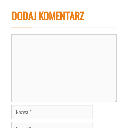
DODAJ KOMENTARZ
Komentarz
Nazwa
E-