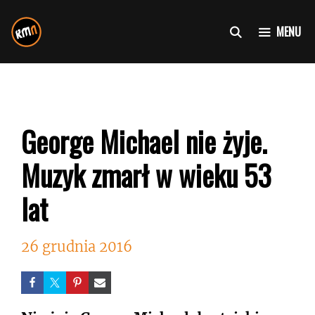
Przejdź
do
MENU
treści
George Michael nie żyje.
Muzyk zmarł w wieku 53
lat
26 grudnia 2016