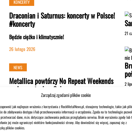
KONCERTY
Draconian i Saturnus: koncerty w Polsce!
Sa
#koncerty
21 c
Będzie ciężko i klimatycznie!
26 lutego 2026
Br
NEWS
po
Metallica powtórzy No Repeat Weekends
2 li
na koncertach w Sphere
Zarządzaj zgodami plików cookie
Legendarny zespół zagości w Las Vegas w ramach
zapewnić jak najlepsze wrażenia z korzystania z RockMetalNews.pl, stosujemy technologie, takie jak plik
jesiennej rezydencji, która obejmie osiem koncertów.
ie do zdobywania dostępu i/lub przechowywania informacji o urządzeniu. Zgoda na te technologie pozwol
przetwarzać dane, m.in. dotyczące zachowania podczas przeglądania serwisu. Brak wyrażenia zgody lub 
26 lutego 2026
fanie jej może ograniczyć niektóre funkcjonalności strony. Aby dowiedzieć się więcej, zapoznaj się z
tyką plików cookies.