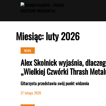
Przejdź
do
treści
Miesiąc:
luty 2026
NEWS
Alex Skolnick wyjaśnia, dlaczeg
„Wielkiej Czwórki Thrash Metal
Gitarzysta przedstawia swój punkt widzenia
27 lutego 2026