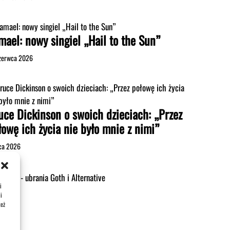
mael: nowy singiel „Hail to the Sun”
zerwca 2026
uce Dickinson o swoich dzieciach: „Przez
łowę ich życia nie było mnie z nimi”
pca 2026
i
i
też