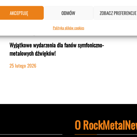
KONCERTY
AKCEPTUJĘ
ODMÓW
ZOBACZ PREFERENCJE
Kamelot na dwóch koncertach w Polsce!
Polityka plików cookies
#koncerty
Wyjątkowe wydarzenia dla fanów symfoniczno-
metalowych dźwięków!
25 lutego 2026
O RockMetalNe