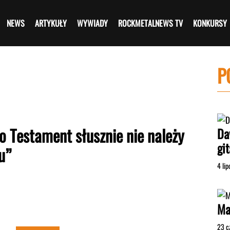
NEWS
ARTYKUŁY
WYWIADY
ROCKMETALNEWS TV
KONKURSY
P
o Testament słusznie nie należy
Da
gi
u”
4 li
Ma
23 c