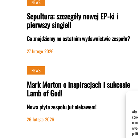
NEWS
Sepultura: szczegóły nowej EP-ki i
pierwszy singiel!
Co znajdziemy na ostatnim wydawnictwie zespołu?
27 lutego 2026
NEWS
Mark Morton o inspiracjach i sukcesie
Lamb of God!
Nowa płyta zespołu już niebawem!
Aby 
cook
26 lutego 2026
nam 
wyco
poli