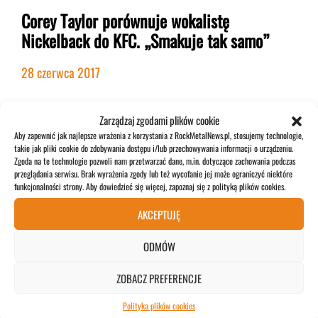
Corey Taylor porównuje wokalistę
Nickelback do KFC. „Smakuje tak samo”
28 czerwca 2017
Zarządzaj zgodami plików cookie
ZOBACZ WIĘCEJ>>>
Aby zapewnić jak najlepsze wrażenia z korzystania z RockMetalNews.pl, stosujemy technologie,
takie jak pliki cookie do zdobywania dostępu i/lub przechowywania informacji o urządzeniu.
Zgoda na te technologie pozwoli nam przetwarzać dane, m.in. dotyczące zachowania podczas
przeglądania serwisu. Brak wyrażenia zgody lub też wycofanie jej może ograniczyć niektóre
POPULARNE
funkcjonalności strony. Aby dowiedzieć się więcej, zapoznaj się z polityką plików cookies.
AKCEPTUJĘ
ODMÓW
Dave Mustaine o swoich ulubionych
ZOBACZ PREFERENCJE
gitarzystach
Polityka plików cookies
4 lipca 2026