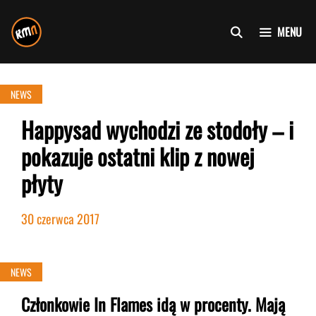
Przejdź
do
MENU
treści
NEWS
Happysad wychodzi ze stodoły – i
pokazuje ostatni klip z nowej
płyty
30 czerwca 2017
NEWS
Członkowie In Flames idą w procenty. Mają