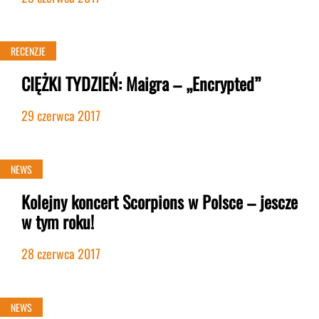
NEWS
RECENZJE
CIĘŻKI TYDZIEŃ: Maigra – „Encrypted”
29 czerwca 2017
NEWS
Kolejny koncert Scorpions w Polsce – jescze
w tym roku!
28 czerwca 2017
NEWS