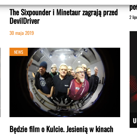
po
The Sixpounder i Minetaur zagrają przed
2 li
DevilDriver
30 maja 2019
NEWS
Będzie film o Kulcie. Jesienią w kinach