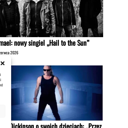
mael: nowy singiel „Hail to the Sun”
zerwca 2026
i
i
też
uce Dickinson o swoich dzieciach: „Przez