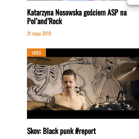
Katarzyna Nosowska gościem ASP na
Pol’and’Rock
31 maja 2019
VIDEO
Skov: Black punk #report