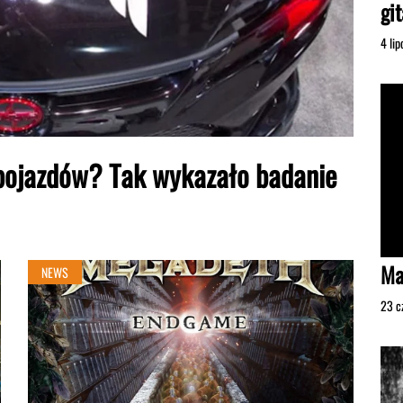
gi
4 li
 pojazdów? Tak wykazało badanie
Ma
NEWS
23 c