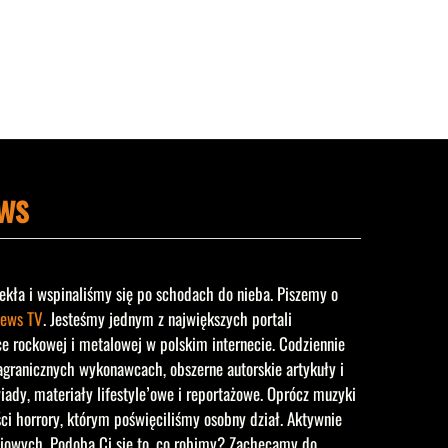
ws
ekła i wspinaliśmy się po schodach do nieba. Piszemy o
ews TV
. Jesteśmy jednym z największych portali
rockowej i metalowej w polskim internecie. Codziennie
agranicznych wykonawcach, obszerne autorskie artykuły i
iady, materiały lifestyle’owe i reportażowe. Oprócz muzyki
ści horrory, którym poświęciliśmy osobny dział. Aktywnie
iowych. Podoba Ci się to, co robimy? Zachęcamy do