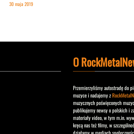
30 maja 2019
O RockMetalNe
Przemierzyliśmy autostradę do pi
muzyce i nadajemy z
RockMetalN
muzycznych poświęconych muzyce 
publikujemy newsy o polskich i z
materiały video, w tym m.in. wyw
kręcą nas też filmy, w szczególno
działamy w mediach społecznośc