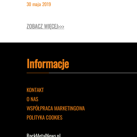
30 maja 2019
ZOBACZ WIĘCEJ>>>
Informacje
KONTAKT
O NAS
WSPÓŁPRACA MARKETINGOWA
POLITYKA COOKIES
RockMetalNews.pl