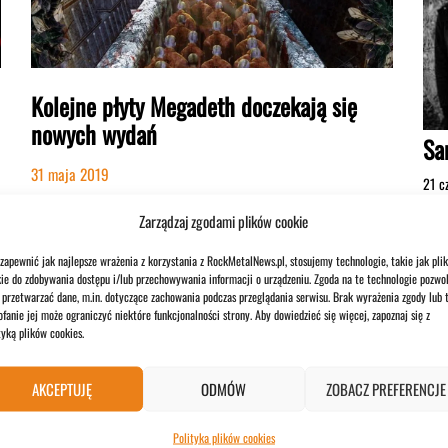
Kolejne płyty Megadeth doczekają się
nowych wydań
Sa
31 maja 2019
21 c
Zarządzaj zgodami plików cookie
NEWS
zapewnić jak najlepsze wrażenia z korzystania z RockMetalNews.pl, stosujemy technologie, takie jak plik
ie do zdobywania dostępu i/lub przechowywania informacji o urządzeniu. Zgoda na te technologie pozwol
przetwarzać dane, m.in. dotyczące zachowania podczas przeglądania serwisu. Brak wyrażenia zgody lub 
fanie jej może ograniczyć niektóre funkcjonalności strony. Aby dowiedzieć się więcej, zapoznaj się z
tyką plików cookies.
AKCEPTUJĘ
ODMÓW
ZOBACZ PREFERENCJE
Br
Polityka plików cookies