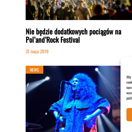
Nie będzie dodatkowych pociągów na
Pol’and’Rock Festival
31 maja 2019
NEWS
Aby 
cook
nam 
wyco
poli