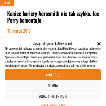
NEWS
Koniec kariery Aerosmith nie tak szybko. Joe
Perry komentuje
30 marca 2017
Zarządzaj zgodami plików cookie
Aby zapewnić jak najlepsze wrażenia z korzystania z RockMetalNews.pl, stosujemy technologie,
ZOBACZ WIĘCEJ>>>
takie jak pliki cookie do zdobywania dostępu i/lub przechowywania informacji o urządzeniu.
Zgoda na te technologie pozwoli nam przetwarzać dane, m.in. dotyczące zachowania podczas
przeglądania serwisu. Brak wyrażenia zgody lub też wycofanie jej może ograniczyć niektóre
funkcjonalności strony. Aby dowiedzieć się więcej, zapoznaj się z polityką plików cookies.
POPULARNE
AKCEPTUJĘ
ODMÓW
Dave Mustaine o swoich ulubionych
ZOBACZ PREFERENCJE
gitarzystach
Polityka plików cookies