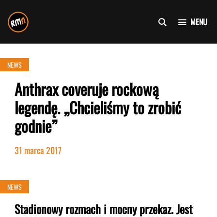
Przejdź
do
MENU
treści
NEWS
Anthrax coveruje rockową
legendę. „Chcieliśmy to zrobić
godnie”
31 marca 2017
NEWS
Stadionowy rozmach i mocny przekaz. Jest