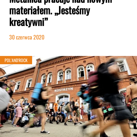
materiałem. „Jesteśmy
kreatywni”
30 czerwca 2020
POL'AND'ROCK