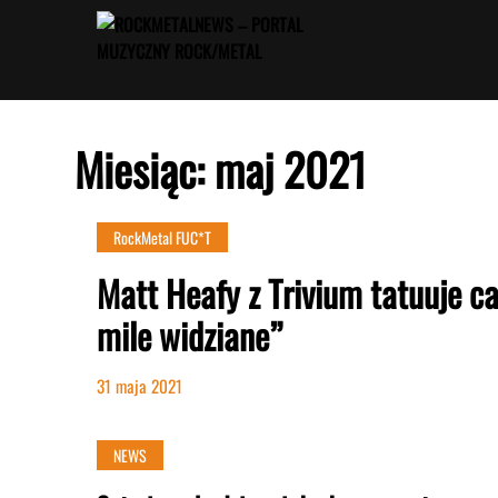
Przejdź
do
treści
Miesiąc:
maj 2021
RockMetal FUC*T
Matt Heafy z Trivium tatuuje ca
mile widziane”
31 maja 2021
NEWS