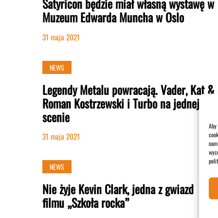
Satyricon będzie miał własną wystawę w
Muzeum Edwarda Muncha w Oslo
31 maja 2021
NEWS
Legendy Metalu powracają. Vader, Kat &
Roman Kostrzewski i Turbo na jednej
scenie
Aby 
cook
31 maja 2021
nam 
wyco
poli
NEWS
Nie żyje Kevin Clark, jedna z gwiazd
filmu „Szkoła rocka”