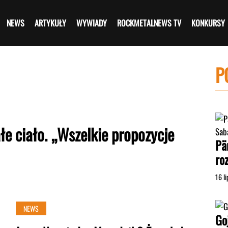
NEWS
ARTYKUŁY
WYWIADY
ROCKMETALNEWS TV
KONKURSY
P
łe ciało. „Wszelkie propozycje
Pä
ro
16 l
NEWS
Go