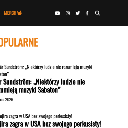
MERCH
OPULARNE
r Sundström: „Niektórzy ludzie nie
zumieją muzyki Sabaton”
ipca 2026
jira zagra w USA bez swojego perkusisty!