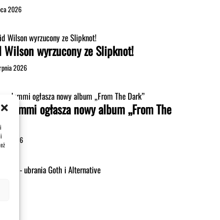
ipca 2026
d Wilson wyrzucony ze Slipknot!
erpnia 2026
ny Iommi ogłasza nowy album „From The
rk”
i
i
ipca 2026
też