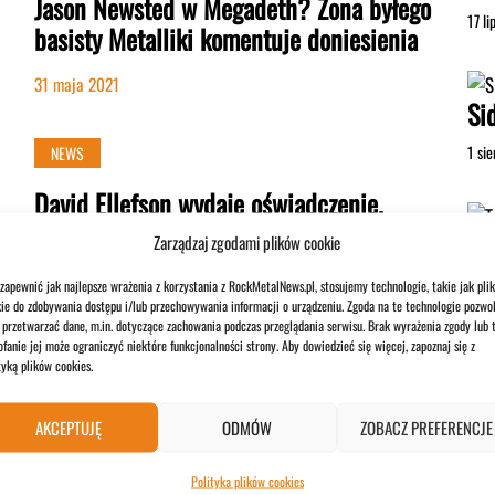
Jason Newsted w Megadeth? Żona byłego
17 l
basisty Metalliki komentuje doniesienia
31 maja 2021
Si
1 si
NEWS
David Ellefson wydaje oświadczenie.
„Fałszywe zarzuty”
To
Zarządzaj zgodami plików cookie
Da
27 maja 2021
zapewnić jak najlepsze wrażenia z korzystania z RockMetalNews.pl, stosujemy technologie, takie jak plik
ie do zdobywania dostępu i/lub przechowywania informacji o urządzeniu. Zgoda na te technologie pozwol
29 l
przetwarzać dane, m.in. dotyczące zachowania podczas przeglądania serwisu. Brak wyrażenia zgody lub 
fanie jej może ograniczyć niektóre funkcjonalności strony. Aby dowiedzieć się więcej, zapoznaj się z
tyką plików cookies.
NEWS
Koncerty wracają. Póki co w maseczkach
AKCEPTUJĘ
ODMÓW
ZOBACZ PREFERENCJE
i z ograniczeniami
Polityka plików cookies