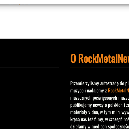
26 maja 2021
O RockMetalNe
Przemierzyliśmy autostradę do pi
muzyce i nadajemy z
RockMetalN
muzycznych poświęconych muzyce 
publikujemy newsy o polskich i z
materiały video, w tym m.in. wyw
kręcą nas też filmy, w szczególno
działamy w mediach społecznośc