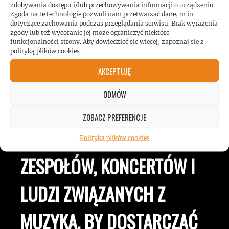
zdobywania dostępu i/lub przechowywania informacji o urządzeniu.
Zgoda na te technologie pozwoli nam przetwarzać dane, m.in.
dotyczące zachowania podczas przeglądania serwisu. Brak wyrażenia
zgody lub też wycofanie jej może ograniczyć niektóre
funkcjonalności strony. Aby dowiedzieć się więcej, zapoznaj się z
polityką plików cookies.
AKCEPTUJĘ
ROCKMETALNEWS TV
ODMÓW
ZOBACZ PREFERENCJE
JESTEŚMY BLISKO
Polityka plików cookies
ZESPOŁÓW, KONCERTÓW I
LUDZI ZWIĄZANYCH Z
MUZYKĄ, BY DOSTARCZAĆ