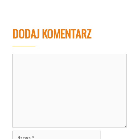
DODAJ KOMENTARZ
Komentarz
Nazwa