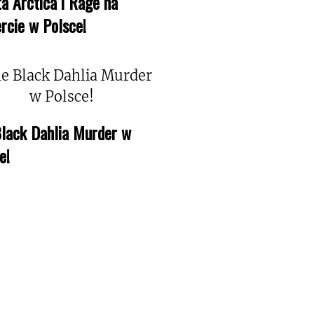
a Arctica i Rage na
rcie w Polsce!
lack Dahlia Murder w
e!