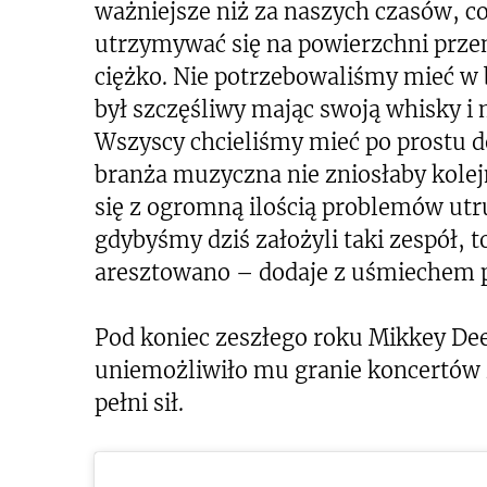
ważniejsze niż za naszych czasów, co
utrzymywać się na powierzchni przem
ciężko. Nie potrzebowaliśmy mieć 
był szczęśliwy mając swoją whisky i 
Wszyscy chcieliśmy mieć po prostu dob
branża muzyczna nie zniosłaby kole
się z ogromną ilością problemów utru
gdybyśmy dziś założyli taki zespół, t
aresztowano – dodaje z uśmiechem p
Pod koniec zeszłego roku Mikkey De
uniemożliwiło mu granie koncertów 
pełni sił.