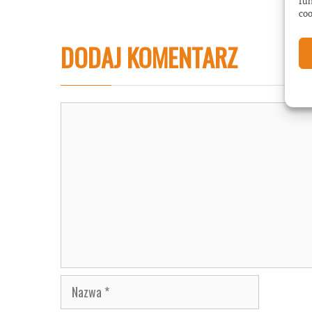
fun
coo
DODAJ KOMENTARZ
Komentarz
Nazwa