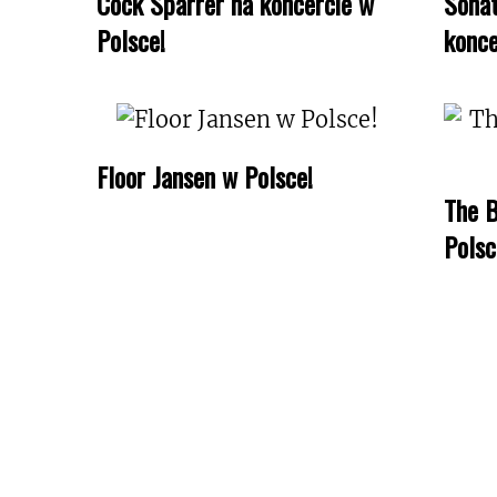
Cock Sparrer na koncercie w
Sonat
Polsce!
konce
Floor Jansen w Polsce!
The B
Polsc