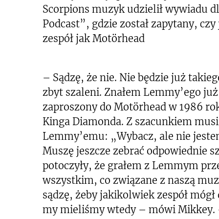
Scorpions muzyk udzielił wywiadu d
Podcast”, gdzie został zapytany, czy
zespół jak Motörhead
– Sądzę, że nie. Nie będzie już taki
zbyt szaleni. Znałem Lemmy’ego już 
zaproszony do Motörhead w 1986 rok
Kinga Diamonda. Z szacunkiem musi
Lemmy’emu: „Wybacz, ale nie jestem
Muszę jeszcze zebrać odpowiednie szli
potoczyły, że grałem z Lemmym prze
wszystkim, co związane z naszą muzy
sądzę, żeby jakikolwiek zespół mógł 
my mieliśmy wtedy – mówi Mikkey. – 