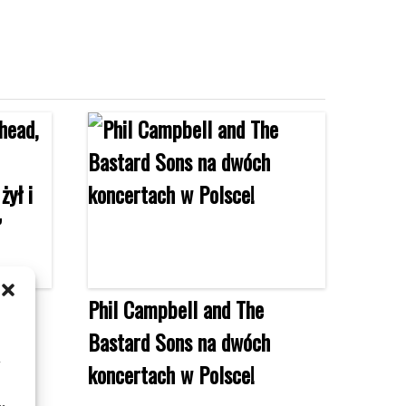
ad,
Phil Campbell and The
Bastard Sons na dwóch
m
żył i
koncertach w Polsce!