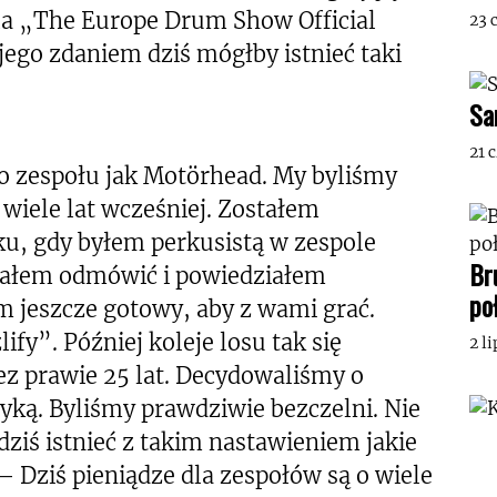
la „The Europe Drum Show Official
23 
 jego zdaniem dziś mógłby istnieć taki
Sa
21 
ego zespołu jak Motörhead. My byliśmy
wiele lat wcześniej. Zostałem
u, gdy byłem perkusistą w zespole
Br
ałem odmówić i powiedziałem
po
 jeszcze gotowy, aby z wami grać.
fy”. Później koleje losu tak się
2 l
z prawie 25 lat. Decydowaliśmy o
ką. Byliśmy prawdziwie bezczelni. Nie
dziś istnieć z takim nastawieniem jakie
Dziś pieniądze dla zespołów są o wiele