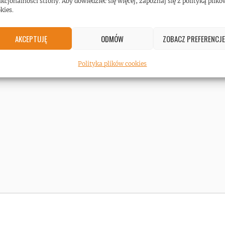
oddychał rock n’ rollem
kcjonalności strony. Aby dowiedzieć się więcej, zapoznaj się z polityką plikó
kies.
#wywiad
AKCEPTUJĘ
ODMÓW
ZOBACZ PREFERENCJE
Polityka plików cookies