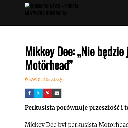
Przejdź
do
treści
Mikkey Dee: „Nie będzie 
Motörhead”
6 kwietnia 2025
Perkusista porównuje przeszłość i t
Mickey Dee był perkusistą Motorhead