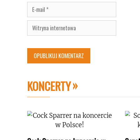
E-
mail
Witryna
internetowa
KONCERTY