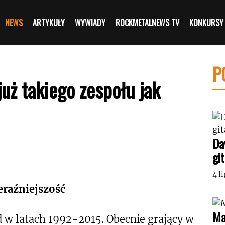
NEWS
ARTYKUŁY
WYWIADY
ROCKMETALNEWS TV
KONKURSY
P
już takiego zespołu jak
Da
gi
4 l
eraźniejszość
Ma
 w latach 1992-2015. Obecnie grający w