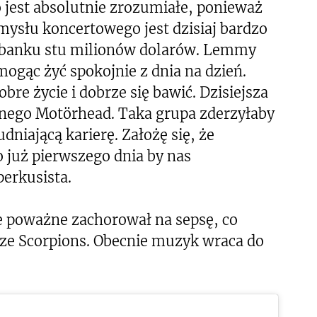
 jest absolutnie zrozumiałe, ponieważ
ysłu koncertowego jest dzisiaj bardzo
w banku stu milionów dolarów. Lemmy
mogąc żyć spokojnie z dnia na dzień.
re życie i dobrze się bawić. Dzisiejsza
jnego Motörhead. Taka grupa zderzyłaby
dniającą karierę. Założę się, że
o już pierwszego dnia by nas
erkusista.
e poważne zachorował na sepsę, co
ze Scorpions. Obecnie muzyk wraca do