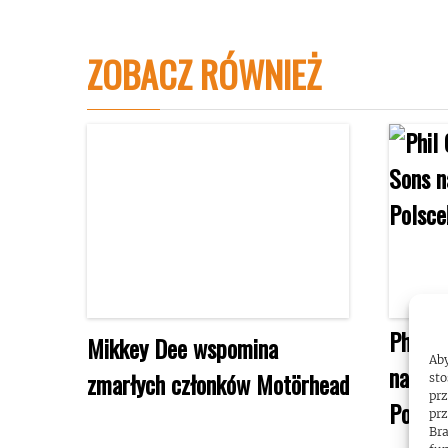
ZOBACZ RÓWNIEŻ
Phil C
Mikkey Dee wspomina
Aby
na dwó
zmarłych członków Motörhead
sto
prz
Polsce
prz
Bra