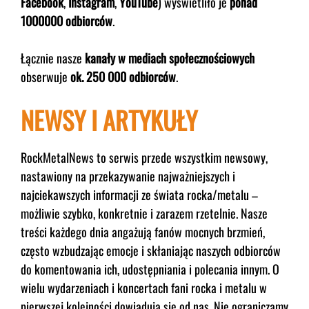
Facebook
,
Instagram
,
YouTube
) wyświetliło je
ponad
1000000 odbiorców
.
Łącznie nasze
kanały w mediach społecznościowych
obserwuje
ok. 250 000 odbiorców
.
NEWSY I ARTYKUŁY
RockMetalNews to serwis przede wszystkim newsowy,
nastawiony na przekazywanie najważniejszych i
najciekawszych informacji ze świata rocka/metalu –
możliwie szybko, konkretnie i zarazem rzetelnie. Nasze
treści każdego dnia angażują fanów mocnych brzmień,
często wzbudzając emocje i skłaniając naszych odbiorców
do komentowania ich, udostępniania i polecania innym. O
wielu wydarzeniach i koncertach fani rocka i metalu w
pierwszej kolejności dowiadują się od nas. Nie ograniczamy