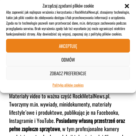
Zarządzaj zgodami plików cookie
Aby zapewnić jak najlepsze wrażenia z korzystania z RockMetalNews.pl, stosujemy technologie,
takie jak pliki cookie do zdobywania dostępu i/lub przechowywania informacji o urządzeniu.
Zgoda na te technologie pozwoli nam przetwarzać dane, m.in. dotyczące zachowania podczas
przeglądania serwisu. Brak wyrażenia zgody lub też wycofanie jej może ograniczyć niektóre
funkcjonalności strony. Aby dowiedzieć się więcej, zapoznaj się z polityką plików cookies.
AKCEPTUJĘ
ODMÓW
PRODUKCJA I DYSTRYBUCJA
ZOBACZ PREFERENCJE
MATERIAŁÓW VIDEO
Polityka plików cookies
Materiały video to ważna część RockMetalNews.pl.
Tworzymy m.in. wywiady, minidokumenty, materiały
lifestyle’owe i produktowe, publikując je na Facebooku,
Instagramie i YouTube.
Posiadamy własną przestrzeń oraz
pełne zaplecze sprzętowe
, w tym profesjonalne kamery