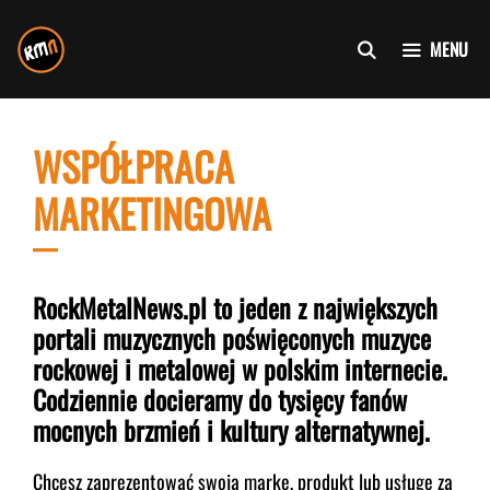
Przejdź
do
MENU
treści
WSPÓŁPRACA
MARKETINGOWA
RockMetalNews.pl to jeden z największych
portali muzycznych poświęconych muzyce
rockowej i metalowej w polskim internecie.
Codziennie docieramy do tysięcy fanów
mocnych brzmień i kultury alternatywnej.
Chcesz zaprezentować swoją markę, produkt lub usługę za