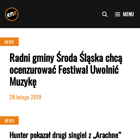
Przejdź
do
MENU
treści
NEWS
Radni gminy Środa Śląska chcą
ocenzurować Festiwal Uwolnić
Muzykę
28 lutego 2019
NEWS
Hunter pokazał drugi singiel z „Arachne”