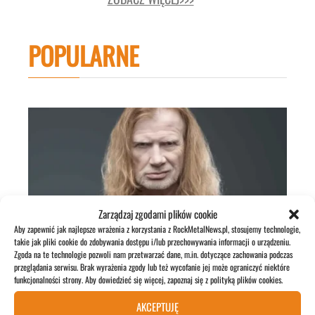
POPULARNE
Zarządzaj zgodami plików cookie
Aby zapewnić jak najlepsze wrażenia z korzystania z RockMetalNews.pl, stosujemy technologie,
takie jak pliki cookie do zdobywania dostępu i/lub przechowywania informacji o urządzeniu.
Dave Mustaine o swoich ulubionych
Zgoda na te technologie pozwoli nam przetwarzać dane, m.in. dotyczące zachowania podczas
gitarzystach
przeglądania serwisu. Brak wyrażenia zgody lub też wycofanie jej może ograniczyć niektóre
funkcjonalności strony. Aby dowiedzieć się więcej, zapoznaj się z polityką plików cookies.
4 lipca 2026
AKCEPTUJĘ