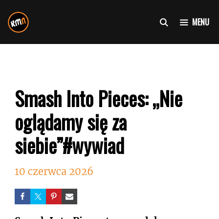
Przejdź
do
MENU
treści
Smash Into Pieces: „Nie
oglądamy się za
siebie”#wywiad
10 czerwca 2026