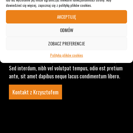
dowiedzieć się więcej, zapoznaj się z polityką plików cookies.
Lorem ipsum dolor sit amet, consectetur adipiscing elit.
AKCEPTUJĘ
Quisque arcu sapien, volutpat sit amet sapien vitae,
facilisis rhoncus turpis. Orci varius natoque penatibus et
ODMÓW
magnis dis parturient montes, nascetur ridiculus mus. Ut
volutpat finibus dignissim. Nullam ac quam erat.
ZOBACZ PREFERENCJE
Phasellus dapibus, ante eget ornare aliquam, mauris
Polityka plików cookies
tortor faucibus elit, quis convallis metus ex vitae turpis.
Sed interdum, nibh vel volutpat tempus, odio est pretium
ante, sit amet dapibus neque lacus condimentum libero.
Kontakt z Krzysztofem