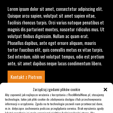
Lorem ipsum dolor sit amet, consectetur adipiscing elit.
Quisque arcu sapien, volutpat sit amet sapien vitae,
facilisis rhoncus turpis. Orci varius natoque penatibus et
magnis dis parturient montes, nascetur ridiculus mus. Ut
volutpat finibus dignissim. Nullam ac quam erat.
Phasellus dapibus, ante eget ornare aliquam, mauris
tortor faucibus elit, quis convallis metus ex vitae turpis.
Sed interdum, nibh vel volutpat tempus, odio est pretium
ante, sit amet dapibus neque lacus condimentum libero.
Kontakt z Piotrem
Zarządzaj zgodami plików cookie
Aby zapewnić jak najlepsze wrażenia z korzystania z RockMetalNews.pl, stosujemy
technologie, takie jak pliki cookie do zdobywania dostępu i/lub przechowywania
informacji o urządzeniu. Zgoda na te technologie pozwoli nam przetwarzać dane,
m.in. dotyczące zachowania podczas przeglądania serwisu. Brak wyrażenia zgody
Krzysztof Sobieralski
lub też wycofanie jej może ograniczyć niektóre funkcjonalności strony. Aby