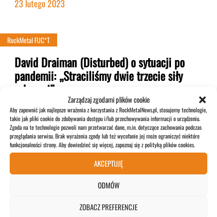
23 lutego 2023
RockMetal FUC*T
David Draiman (Disturbed) o sytuacji po
pandemii: „Straciliśmy dwie trzecie siły
roboczej”
Zarządzaj zgodami plików cookie
Wokalista Disturbed słynie z wypowiedzi na różne, często
Aby zapewnić jak najlepsze wrażenia z korzystania z RockMetalNews.pl, stosujemy technologie,
takie jak pliki cookie do zdobywania dostępu i/lub przechowywania informacji o urządzeniu.
kontrowersyjne tematy. Tym razem poruszył kwestię zmian
Zgoda na te technologie pozwoli nam przetwarzać dane, m.in. dotyczące zachowania podczas
w branży po długim okresie izolacji i obostrzeń.
przeglądania serwisu. Brak wyrażenia zgody lub też wycofanie jej może ograniczyć niektóre
funkcjonalności strony. Aby dowiedzieć się więcej, zapoznaj się z polityką plików cookies.
22 lutego 2023
AKCEPTUJĘ
ODMÓW
NEWS
ZOBACZ PREFERENCJE