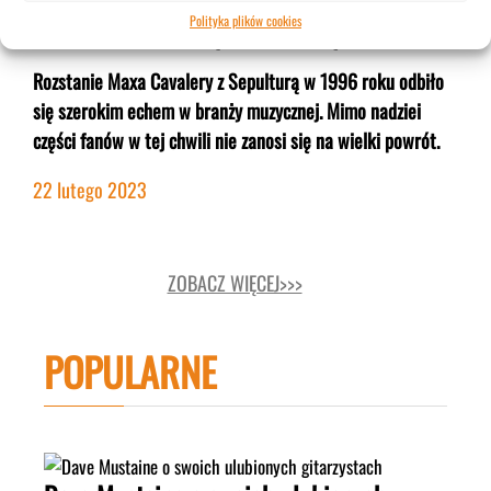
Max Cavalera: „Nie widzę powodów na
Polityka plików cookies
ponowne zejście się z Sepulturą.”
Rozstanie Maxa Cavalery z Sepulturą w 1996 roku odbiło
się szerokim echem w branży muzycznej. Mimo nadziei
części fanów w tej chwili nie zanosi się na wielki powrót.
22 lutego 2023
ZOBACZ WIĘCEJ>>>
POPULARNE