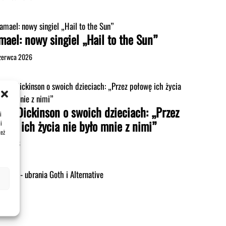
mael: nowy singiel „Hail to the Sun”
zerwca 2026
uce Dickinson o swoich dzieciach: „Przez
i
łowę ich życia nie było mnie z nimi”
i
też
pca 2026