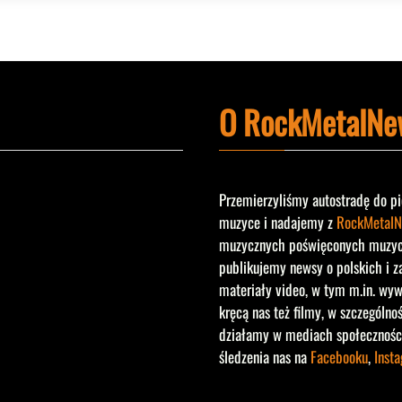
O RockMetalNe
Przemierzyliśmy autostradę do pi
muzyce i nadajemy z
RockMetalN
muzycznych poświęconych muzyce 
publikujemy newsy o polskich i z
materiały video, w tym m.in. wyw
kręcą nas też filmy, w szczególno
działamy w mediach społecznośc
śledzenia nas na
Facebooku
,
Inst