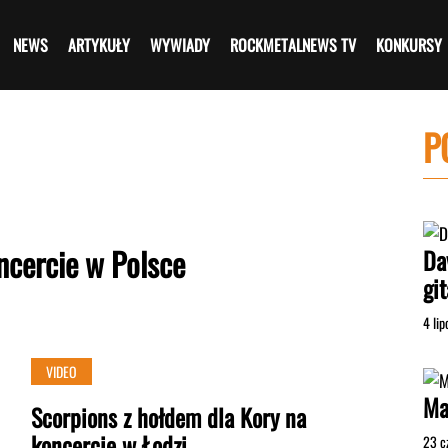
NEWS
ARTYKUŁY
WYWIADY
ROCKMETALNEWS TV
KONKURSY
P
ncercie w Polsce
Da
gi
4 li
VIDEO
Ma
Scorpions z hołdem dla Kory na
koncercie w Łodzi
23 c