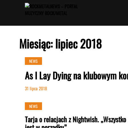
Przejdź
do
treści
Miesiąc:
lipiec 2018
NEWS
As I Lay Dying na klubowym ko
31 lipca 2018
NEWS
Tarja o relacjach z Nightwish. „Wszystko
jest w porządku”