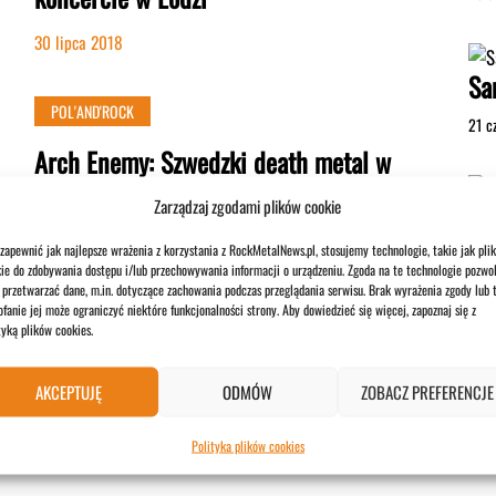
30 lipca 2018
Sa
POL'AND'ROCK
21 c
Arch Enemy: Szwedzki death metal w
kolorze indygo #Pol’and’Rock
Zarządzaj zgodami plików cookie
29 lipca 2018
Br
zapewnić jak najlepsze wrażenia z korzystania z RockMetalNews.pl, stosujemy technologie, takie jak plik
po
ie do zdobywania dostępu i/lub przechowywania informacji o urządzeniu. Zgoda na te technologie pozwol
przetwarzać dane, m.in. dotyczące zachowania podczas przeglądania serwisu. Brak wyrażenia zgody lub 
POL'AND'ROCK
fanie jej może ograniczyć niektóre funkcjonalności strony. Aby dowiedzieć się więcej, zapoznaj się z
2 li
tyką plików cookies.
Gojira: Metalowa rewolucja francuska
#Pol’and’Rock
AKCEPTUJĘ
ODMÓW
ZOBACZ PREFERENCJE
27 lipca 2018
Polityka plików cookies