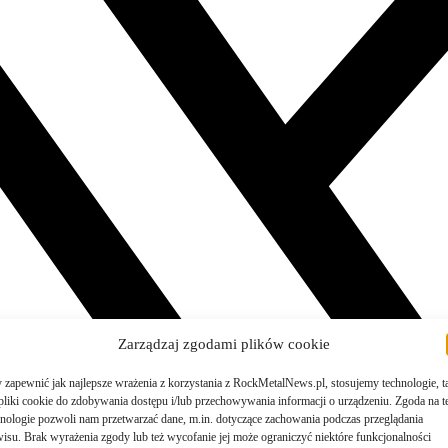
Zarządzaj zgodami plików cookie
 zapewnić jak najlepsze wrażenia z korzystania z RockMetalNews.pl, stosujemy technologie, t
 pliki cookie do zdobywania dostępu i/lub przechowywania informacji o urządzeniu. Zgoda na t
hnologie pozwoli nam przetwarzać dane, m.in. dotyczące zachowania podczas przeglądania
wisu. Brak wyrażenia zgody lub też wycofanie jej może ograniczyć niektóre funkcjonalności