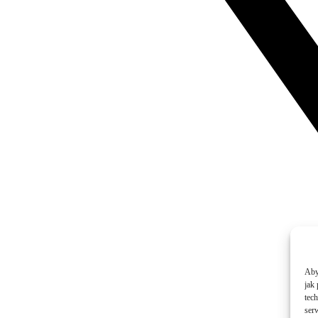
Aby
jak
tec
ser