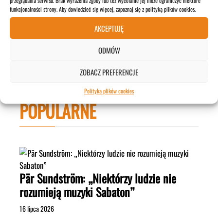
przeglądania serwisu. Brak wyrażenia zgody lub też wycofanie jej może ograniczyć niektóre
Wokalista Sepultura wytycza dla siebie nową ścieżkę
funkcjonalności strony. Aby dowiedzieć się więcej, zapoznaj się z polityką plików cookies.
AKCEPTUJĘ
27 kwietnia 2026
ODMÓW
ZOBACZ WIĘCEJ>>>
ZOBACZ PREFERENCJE
Polityka plików cookies
POPULARNE
Pär Sundström: „Niektórzy ludzie nie
rozumieją muzyki Sabaton”
16 lipca 2026