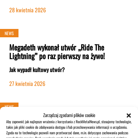
28 kwietnia 2026
NEWS
Megadeth wykonał utwór „Ride The
Lightning” po raz pierwszy na żywo!
Jak wypadł kultowy utwór?
27 kwietnia 2026
NEWS
Zarządzaj zgodami plików cookie
Derrick Green (Sepultura) tworzy nowy
Aby zapewnić jak najlepsze wrażenia z korzystania z RockMetalNews.pl, stosujemy technologie,
zespół: „To bardzo ekscytujące”
takie jak pliki cookie do zdobywania dostępu i/lub przechowywania informacji o urządzeniu.
Zgoda na te technologie pozwoli nam przetwarzać dane, m.in. dotyczące zachowania podczas