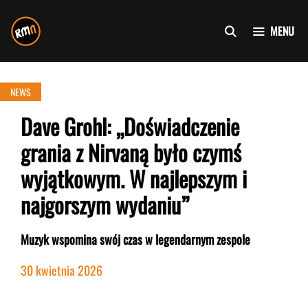
Przejdź
do
MENU
treści
NEWS
Dave Grohl: „Doświadczenie
grania z Nirvaną było czymś
wyjątkowym. W najlepszym i
najgorszym wydaniu”
Muzyk wspomina swój czas w legendarnym zespole
30 kwietnia 2026