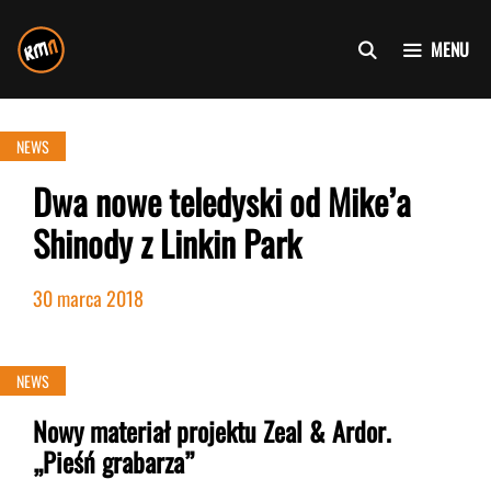
Przejdź
do
MENU
treści
NEWS
Dwa nowe teledyski od Mike’a
Shinody z Linkin Park
30 marca 2018
NEWS
Nowy materiał projektu Zeal & Ardor.
„Pieśń grabarza”