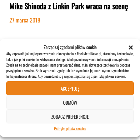
Mike Shinoda z Linkin Park wraca na scenę
27 marca 2018
ZOBACZ WIĘCEJ>>>
Zarządzaj zgodami plików cookie
Aby zapewnić jak najlepsze wrażenia z korzystania z RockMetalNews.pl, stosujemy technologie,
takie jak pliki cookie do zdobywania dostępu i/lub przechowywania informacji o urządzeniu.
Zgoda na te technologie pozwoli nam przetwarzać dane, m.in. dotyczące zachowania podczas
POPULARNE
przeglądania serwisu. Brak wyrażenia zgody lub też wycofanie jej może ograniczyć niektóre
funkcjonalności strony. Aby dowiedzieć się więcej, zapoznaj się z polityką plików cookies.
AKCEPTUJĘ
ODMÓW
Dave Mustaine o swoich ulubionych
gitarzystach
ZOBACZ PREFERENCJE
4 lipca 2026
Polityka plików cookies