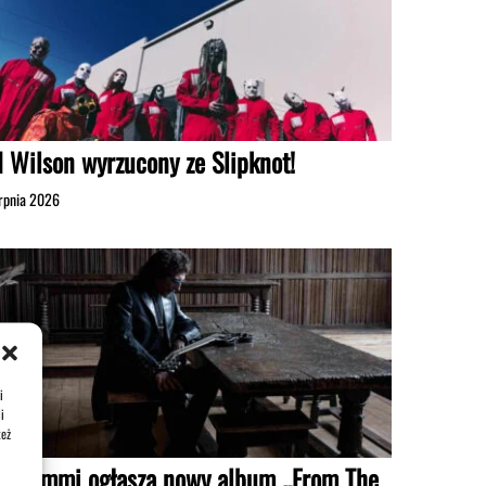
d Wilson wyrzucony ze Slipknot!
erpnia 2026
i
i
też
ny Iommi ogłasza nowy album „From The