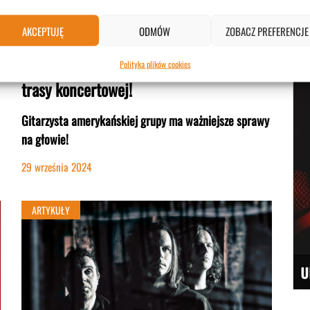
Da
AKCEPTUJĘ
ODMÓW
ZOBACZ PREFERENCJE
29 l
Cannibal Corpse: Erik Rutan rezygnuje z
Polityka plików cookies
trasy koncertowej!
Gitarzysta amerykańskiej grupy ma ważniejsze sprawy
na głowie!
29 września 2024
ARTYKUŁY