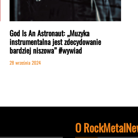
God Is An Astronaut: „Muzyka
instrumentalna jest zdecydowanie
bardziej niszowa” #wywiad
28 września 2024
O RockMetalNe