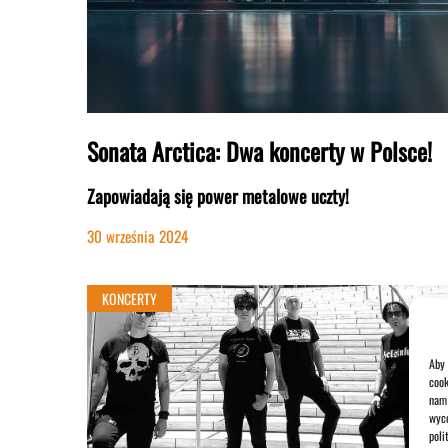
Sonata Arctica: Dwa koncerty w Polsce!
Zapowiadają się power metalowe uczty!
30 września 2024
KONCERTY
Aby 
cook
nam 
wyco
poli