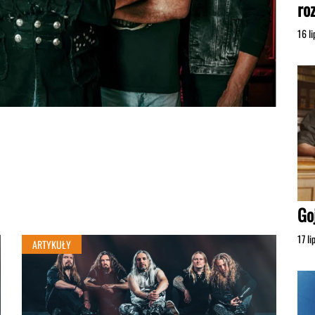
ro
16 l
Go
17 l
ARTYKUŁY