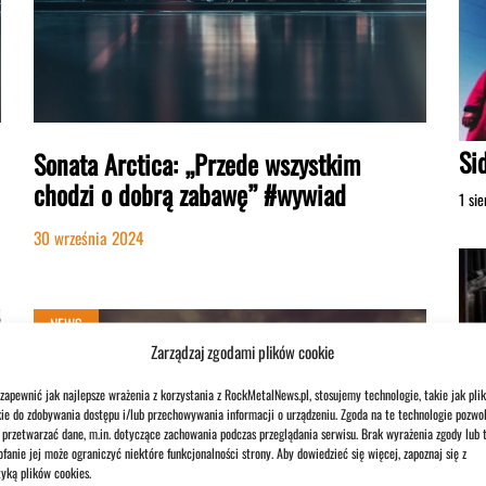
Si
Sonata Arctica: „Przede wszystkim
chodzi o dobrą zabawę” #wywiad
1 si
30 września 2024
NEWS
Zarządzaj zgodami plików cookie
zapewnić jak najlepsze wrażenia z korzystania z RockMetalNews.pl, stosujemy technologie, takie jak plik
ie do zdobywania dostępu i/lub przechowywania informacji o urządzeniu. Zgoda na te technologie pozwol
przetwarzać dane, m.in. dotyczące zachowania podczas przeglądania serwisu. Brak wyrażenia zgody lub 
fanie jej może ograniczyć niektóre funkcjonalności strony. Aby dowiedzieć się więcej, zapoznaj się z
To
tyką plików cookies.