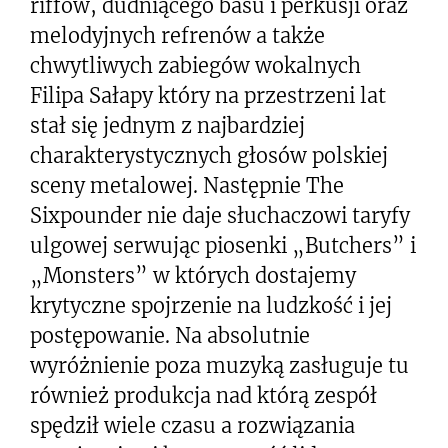
riffów, dudniącego basu i perkusji oraz
melodyjnych refrenów a także
chwytliwych zabiegów wokalnych
Filipa Sałapy który na przestrzeni lat
stał się jednym z najbardziej
charakterystycznych głosów polskiej
sceny metalowej. Następnie The
Sixpounder nie daje słuchaczowi taryfy
ulgowej serwując piosenki „Butchers” i
„Monsters” w których dostajemy
krytyczne spojrzenie na ludzkość i jej
postępowanie. Na absolutnie
wyróżnienie poza muzyką zasługuje tu
również produkcja nad którą zespół
spędził wiele czasu a rozwiązania