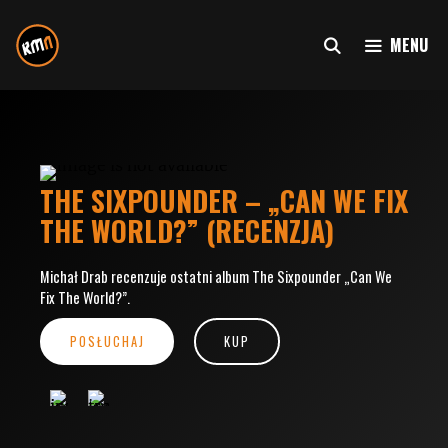
Przejdź
do
MENU
treści
THE
SIXPOUNDER
–
„CAN
WE
FIX
THE
WORLD?”
(RECENZJA)
Michał Drab recenzuje ostatni album The Sixpounder „Can We
Fix The World?”.
POSŁUCHAJ
KUP