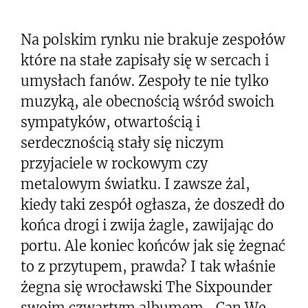
Na polskim rynku nie brakuje zespołów
które na stałe zapisały się w sercach i
umysłach fanów. Zespoły te nie tylko
muzyką, ale obecnością wśród swoich
sympatyków, otwartością i
serdecznością stały się niczym
przyjaciele w rockowym czy
metalowym światku. I zawsze żal,
kiedy taki zespół ogłasza, że doszedł do
końca drogi i zwija żagle, zawijając do
portu. Ale koniec końców jak się żegnać
to z przytupem, prawda? I tak właśnie
żegna się wrocławski The Sixpounder
swoim czwartym albumem „Can We