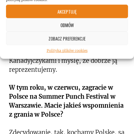
Jasne. To zabawne, że pomimo bycia
AKCEPTUJĘ
obywatelami tego kraju ludzie w
różnych częściach świata myślą, że
ODMÓW
jesteśmy Amerykanami. Niewiele
ZOBACZ PREFERENCJE
zespołów z Kanady odniosło sukces na
świecie. Jesteśmy bardzo dumni z bycia
Polityka plików cookies
Kanadyjczykami i myślę, że dobrze ją
reprezentujemy.
W tym roku, w czerwcu, zagracie w
Polsce na Summer Punch Festival w
Warszawie. Macie jakieś wspomnienia
z grania w Polsce?
Zdecydowanie, tak, kochamy Polskę, są