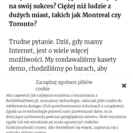
na swój sukces? Ciężej niż ludzie z
dużych miast, takich jak Montreal czy
Toronto?
Trudne pytanie. Dziś, gdy mamy
Internet, jest o wiele więcej
możliwości. My rozdawaliśmy kasety
demo, chodziliśmy po barach, aby
zorganizować koncert. Nie było to
Zarządzaj zgodami plików
łatwe zajęcie, a co dopiero pojechanie w
cookie
trasę. Na pewno jest inaczej.
Aby zapewnić jak najlepsze wrażenia z korzystania z
RockMetalNews.pl, stosujemy technologie, takie jak pliki cookie do
zdobywania dostępu i/lub przechowywania informacji o urządzeniu.
Zgoda na te technologie pozwoli nam przetwarzać dane, m.in.
Czujecie się ambasadorami Kanady na
dotyczące zachowania podczas przeglądania serwisu. Brak wyrażenia
świecie?
zgody lub też wycofanie jej może ograniczyć niektóre
funkcjonalności strony. Aby dowiedzieć się więcej, zapoznaj się z
polityką plików cookies.