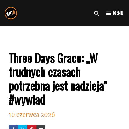
Przejdź
do
MENU
treści
Three Days Grace: „W
trudnych czasach
potrzebna jest nadzieja”
#wywiad
10 czerwca 2026