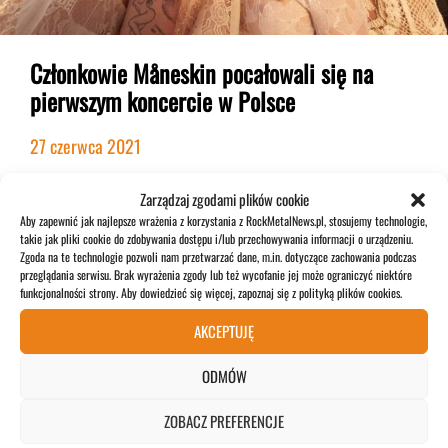
Członkowie Måneskin pocałowali się na
pierwszym koncercie w Polsce
27 czerwca 2021
Zarządzaj zgodami plików cookie
NEWS
Aby zapewnić jak najlepsze wrażenia z korzystania z RockMetalNews.pl, stosujemy technologie,
takie jak pliki cookie do zdobywania dostępu i/lub przechowywania informacji o urządzeniu.
Zgoda na te technologie pozwoli nam przetwarzać dane, m.in. dotyczące zachowania podczas
przeglądania serwisu. Brak wyrażenia zgody lub też wycofanie jej może ograniczyć niektóre
funkcjonalności strony. Aby dowiedzieć się więcej, zapoznaj się z polityką plików cookies.
AKCEPTUJĘ
ODMÓW
ZOBACZ PREFERENCJE