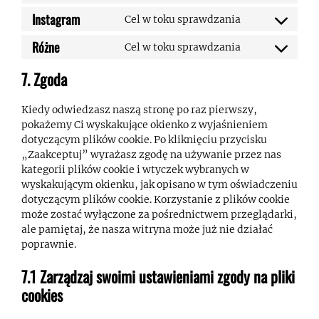
facebook
to
Instagram
Cel w toku sprawdzania
Consent
service
to
twitter
Różne
Cel w toku sprawdzania
Consent
service
to
instagram
7. Zgoda
service
różne
Kiedy odwiedzasz naszą stronę po raz pierwszy,
pokażemy Ci wyskakujące okienko z wyjaśnieniem
dotyczącym plików cookie. Po kliknięciu przycisku
„Zaakceptuj” wyrażasz zgodę na używanie przez nas
kategorii plików cookie i wtyczek wybranych w
wyskakującym okienku, jak opisano w tym oświadczeniu
dotyczącym plików cookie. Korzystanie z plików cookie
może zostać wyłączone za pośrednictwem przeglądarki,
ale pamiętaj, że nasza witryna może już nie działać
poprawnie.
7.1 Zarządzaj swoimi ustawieniami zgody na pliki
cookies