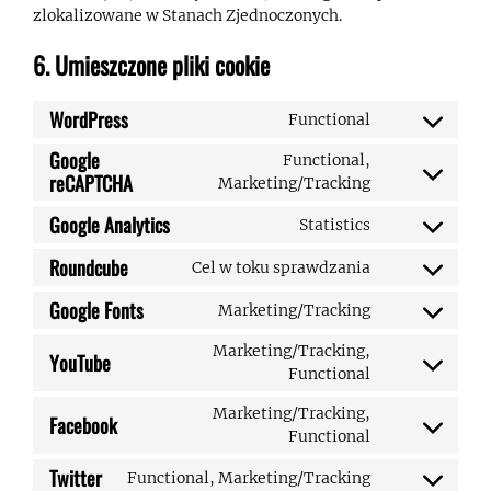
zlokalizowane w Stanach Zjednoczonych.
6. Umieszczone pliki cookie
WordPress
Functional
Consent
to
Google
Functional,
service
reCAPTCHA
Consent
Marketing/Tracking
wordpress
to
Google Analytics
Statistics
service
Consent
google-
to
Roundcube
Cel w toku sprawdzania
recaptcha
Consent
service
to
google-
Google Fonts
Marketing/Tracking
Consent
service
analytics
to
roundcube
Marketing/Tracking,
YouTube
service
Consent
Functional
google-
to
fonts
Marketing/Tracking,
service
Facebook
Consent
Functional
youtube
to
Twitter
Functional, Marketing/Tracking
service
Consent