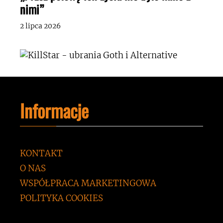
nimi”
2 lipca 2026
Informacje
KONTAKT
O NAS
WSPÓŁPRACA MARKETINGOWA
POLITYKA COOKIES