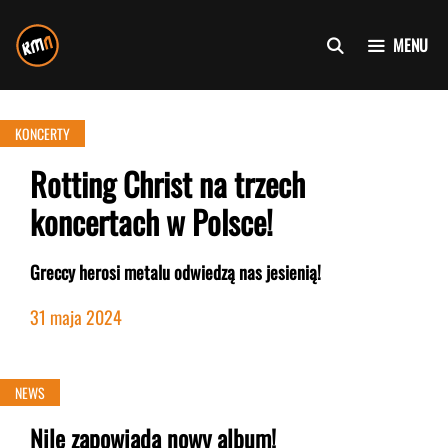
Przejdź
do
MENU
treści
KONCERTY
Rotting Christ na trzech
koncertach w Polsce!
Greccy herosi metalu odwiedzą nas jesienią!
31 maja 2024
NEWS
Nile zapowiada nowy album!