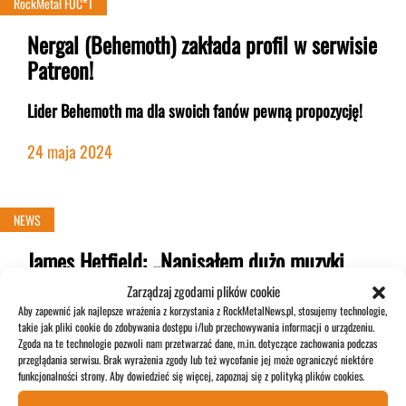
RockMetal FUC*T
Nergal (Behemoth) zakłada profil w serwisie
Patreon!
Lider Behemoth ma dla swoich fanów pewną propozycję!
24 maja 2024
NEWS
James Hetfield: „Napisałem dużo muzyki
między ostatnimi koncertami”
Zarządzaj zgodami plików cookie
Aby zapewnić jak najlepsze wrażenia z korzystania z RockMetalNews.pl, stosujemy technologie,
Frontman Metalliki nie narzeka na brak pomysłów
!
takie jak pliki cookie do zdobywania dostępu i/lub przechowywania informacji o urządzeniu.
Zgoda na te technologie pozwoli nam przetwarzać dane, m.in. dotyczące zachowania podczas
przeglądania serwisu. Brak wyrażenia zgody lub też wycofanie jej może ograniczyć niektóre
23 maja 2024
funkcjonalności strony. Aby dowiedzieć się więcej, zapoznaj się z polityką plików cookies.