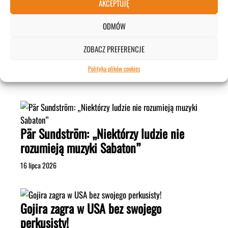
AKCEPTUJĘ
ZOBACZ WIĘCEJ>>>
ODMÓW
ZOBACZ PREFERENCJE
POPULARNE
Polityka plików cookies
Pär Sundström: „Niektórzy ludzie nie
rozumieją muzyki Sabaton”
16 lipca 2026
Gojira zagra w USA bez swojego
perkusisty!