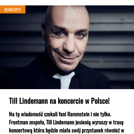
KONCERTY
Till Lindemann na koncercie w Polsce!
Na tę wiadomość czekali fani Rammstein i nie tylko.
Frontman zespołu, Till Lindemann jesienią wyruszy w trasę
koncertową która będzie miała swój przystanek również w