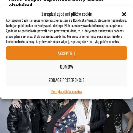
studyjny!
Zarządzaj zgodami plików cookie
Alice Cooper to niekwestionowana legenda rocka.
Aby zapewnić jak najlepsze wrażenia z korzystania z RockMetalNews.pl, stosujemy technologie,
takie jak pliki cookie do zdobywania dostępu i/lub przechowywania informacji o urządzeniu.
Wokalista o charyzmatycznej aparycji nie zamierza spocząć
Zgoda na te technologie pozwoli nam przetwarzać dane, m.in. dotyczące zachowania podczas
na laurach i chce dać fanom już niebawem nową muzykę.
przeglądania serwisu. Brak wyrażenia zgody lub też wycofanie jej może ograniczyć niektóre
funkcjonalności strony. Aby dowiedzieć się więcej, zapoznaj się z polityką plików cookies.
26 kwietnia 2023
AKCEPTUJĘ
ODMÓW
NEWS
ZOBACZ PREFERENCJE
Polityka plików cookies