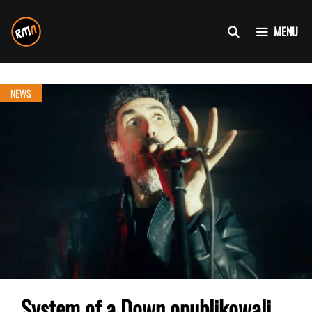
Przejdź
do
MENU
treści
NEWS
System of a Down opublikowali