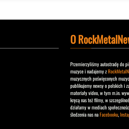
O RockMetalNe
Przemierzyliśmy autostradę do pi
muzyce i nadajemy z
RockMetalN
muzycznych poświęconych muzyce 
publikujemy newsy o polskich i z
materiały video, w tym m.in. wyw
kręcą nas też filmy, w szczególno
działamy w mediach społecznośc
śledzenia nas na
Facebooku
,
Inst