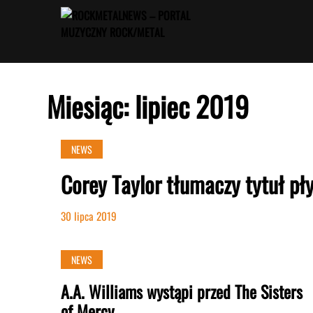
Przejdź
do
treści
Miesiąc:
lipiec 2019
NEWS
Corey Taylor tłumaczy tytuł pł
30 lipca 2019
NEWS
A.A. Williams wystąpi przed The Sisters
of Mercy