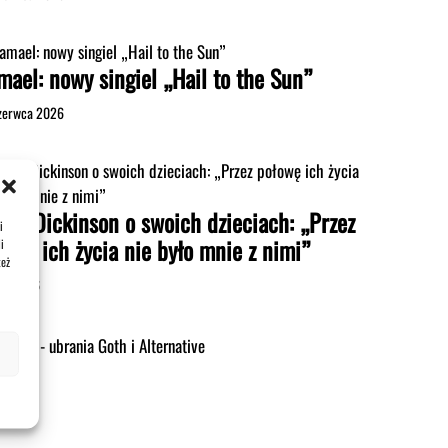
mael: nowy singiel „Hail to the Sun”
zerwca 2026
uce Dickinson o swoich dzieciach: „Przez
i
łowę ich życia nie było mnie z nimi”
i
też
pca 2026