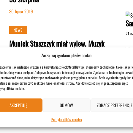
30 lipca 2019
Sa
NEWS
21 c
Muniek Staszczyk miał wylew. Muzyk
przebywa w szpitalu
Zarządzaj zgodami plików cookie
29 lipca 2019
Br
zapewnić jak najlepsze wrażenia z korzystania z RockMetalNews.pl, stosujemy technologie, takie jak plik
po
ie do zdobywania dostępu i/lub przechowywania informacji o urządzeniu. Zgoda na te technologie pozwol
przetwarzać dane, m.in. dotyczące zachowania podczas przeglądania serwisu. Brak wyrażenia zgody lub 
NEWS
fanie jej może ograniczyć niektóre funkcjonalności strony. Aby dowiedzieć się więcej, zapoznaj się z
2 li
tyką plików cookies.
DevilDriver nie zagra w Warszawie.
Koncert odwołany
AKCEPTUJĘ
ODMÓW
ZOBACZ PREFERENCJE
29 lipca 2019
Polityka plików cookies