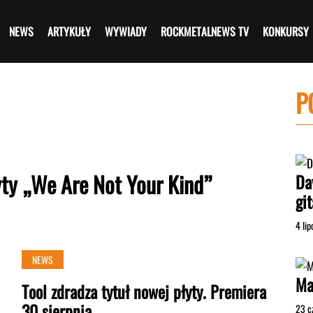
NEWS
ARTYKUŁY
WYWIADY
ROCKMETALNEWS TV
KONKURSY
P
yty „We Are Not Your Kind”
Da
gi
4 li
NEWS
Ma
Tool zdradza tytuł nowej płyty. Premiera
30 sierpnia
23 c