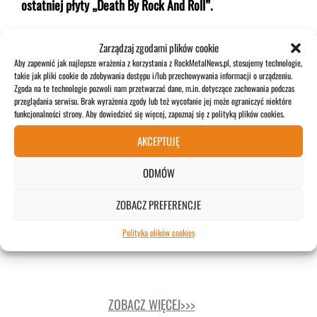
ostatniej płyty „Death By Rock And Roll”.
28 marca 2022
Zarządzaj zgodami plików cookie
Aby zapewnić jak najlepsze wrażenia z korzystania z RockMetalNews.pl, stosujemy technologie,
takie jak pliki cookie do zdobywania dostępu i/lub przechowywania informacji o urządzeniu.
Zgoda na te technologie pozwoli nam przetwarzać dane, m.in. dotyczące zachowania podczas
NEWS
przeglądania serwisu. Brak wyrażenia zgody lub też wycofanie jej może ograniczyć niektóre
funkcjonalności strony. Aby dowiedzieć się więcej, zapoznaj się z polityką plików cookies.
Nie żyje Taylor Hawkins, perkusista Foo
Fighters
AKCEPTUJĘ
Nie możemy w to uwierzyć. Nie żyje Taylor Hawkins,
ODMÓW
perkusista Foo Fighters. O jego nagłej śmierci zespół
ZOBACZ PREFERENCJE
poinformował w swoich mediach społecznościowych.
Polityka plików cookies
26 marca 2022
ZOBACZ WIĘCEJ>>>