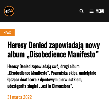
Przejdź
do
MENU
treści
NEWS
Heresy Denied zapowiadają nowy
album „Disobedience Manifesto”
Heresy Denied zapowiadają swój drugi album
„Disobedience Manifesto”. Poznańska ekipa, umiejętnie
łącząca deathcore z djentowym pierwiastkiem,
udostępniła singiel „Lost In Dimensions”.
31 marca 2022