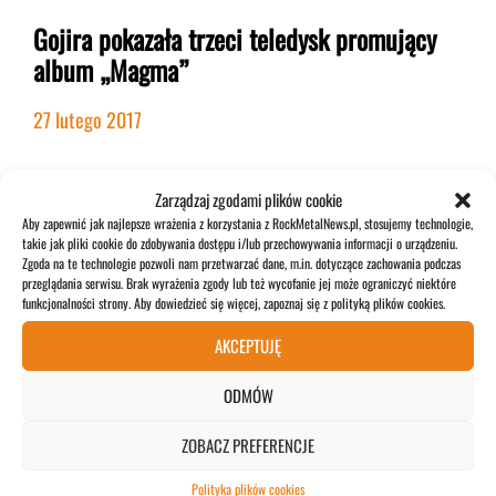
Gojira pokazała trzeci teledysk promujący
album „Magma”
27 lutego 2017
Zarządzaj zgodami plików cookie
NEWS
Aby zapewnić jak najlepsze wrażenia z korzystania z RockMetalNews.pl, stosujemy technologie,
takie jak pliki cookie do zdobywania dostępu i/lub przechowywania informacji o urządzeniu.
Zgoda na te technologie pozwoli nam przetwarzać dane, m.in. dotyczące zachowania podczas
przeglądania serwisu. Brak wyrażenia zgody lub też wycofanie jej może ograniczyć niektóre
funkcjonalności strony. Aby dowiedzieć się więcej, zapoznaj się z polityką plików cookies.
AKCEPTUJĘ
ODMÓW
ZOBACZ PREFERENCJE
Polityka plików cookies