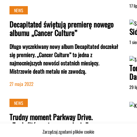
17 l
NEWS
Decapitated świętują premierę nowego
Si
albumu „Cancer Culture”
1 si
Długo wyczekiwany nowy album Decapitated doczekał
się premiery. „Cancer Culture” to jedna z
najmocniejszych nowości ostatnich miesięcy.
To
Mistrzowie death metalu nie zawodzą.
Da
27 maja 2022
29 l
NEWS
Trudny moment Parkway Drive.
„Znaleźliśmy się na rozdrożu”
Zarządzaj zgodami plików cookie