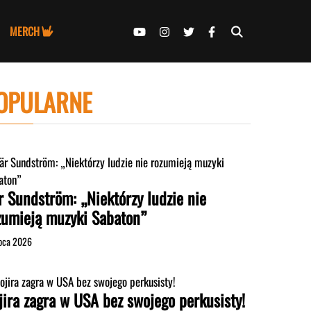
MERCH
OPULARNE
r Sundström: „Niektórzy ludzie nie
zumieją muzyki Sabaton”
ipca 2026
jira zagra w USA bez swojego perkusisty!