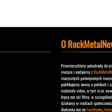
O RockMetalNe
Przemierzyliśmy autostradę do pi
muzyce i nadajemy z
RockMetalN
muzycznych poświęconych muzyce 
publikujemy newsy o polskich i z
materiały video, w tym m.in. wyw
kręcą nas też filmy, w szczególno
działamy w mediach społecznośc
śledzenia nas na
Facebooku
,
Inst