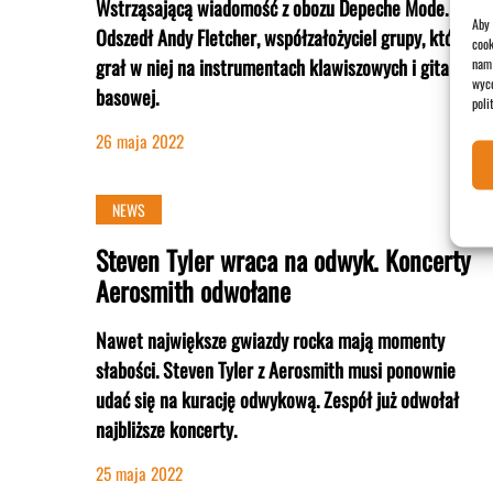
Wstrząsającą wiadomość z obozu Depeche Mode.
Aby 
Odszedł Andy Fletcher, współzałożyciel grupy, który
cook
grał w niej na instrumentach klawiszowych i gitarze
nam 
wyco
basowej.
poli
26 maja 2022
NEWS
Steven Tyler wraca na odwyk. Koncerty
Aerosmith odwołane
Nawet największe gwiazdy rocka mają momenty
słabości. Steven Tyler z Aerosmith musi ponownie
udać się na kurację odwykową. Zespół już odwołał
najbliższe koncerty.
25 maja 2022