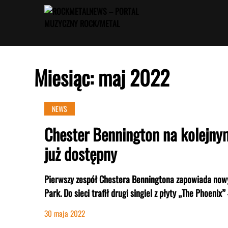
Przejdź
do
treści
Miesiąc:
maj 2022
NEWS
Chester Bennington na kolejnym
już dostępny
Pierwszy zespół Chestera Benningtona zapowiada nowy
Park. Do sieci trafił drugi singiel z płyty „The Phoenix”
30 maja 2022