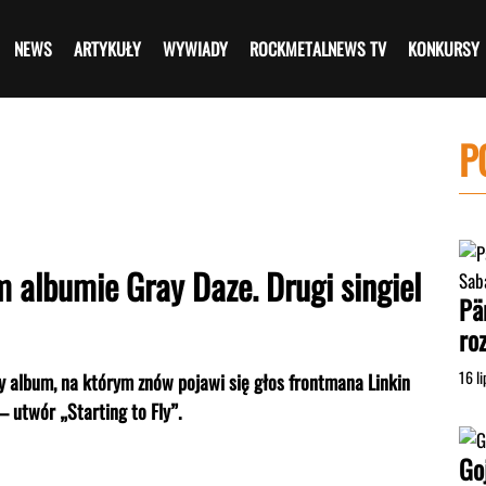
NEWS
ARTYKUŁY
WYWIADY
ROCKMETALNEWS TV
KONKURSY
P
 albumie Gray Daze. Drugi singiel
Pä
ro
16 l
 album, na którym znów pojawi się głos frontmana Linkin
 – utwór „Starting to Fly”.
Go