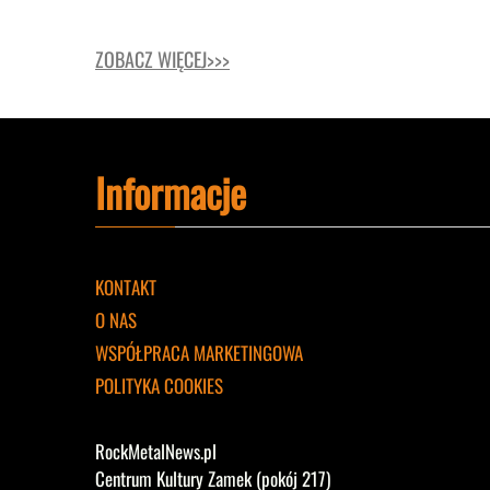
ZOBACZ WIĘCEJ>>>
Informacje
KONTAKT
O NAS
WSPÓŁPRACA MARKETINGOWA
POLITYKA COOKIES
RockMetalNews.pl
Centrum Kultury Zamek (pokój 217)