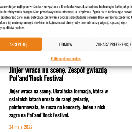
Parkway Drive nie zamierzają kończyć działalności.
zapewnić jak najlepsze wrażenia z korzystania z RockMetalNews.pl, stosujemy technologie, takie jak plik
„Jesteśmy tu, by trwać” – deklaruje zespół, który
ie do zdobywania dostępu i/lub przechowywania informacji o urządzeniu. Zgoda na te technologie pozwol
ostatnio zaniepokoił fanów odwołaniem trasy i
przetwarzać dane, m.in. dotyczące zachowania podczas przeglądania serwisu. Brak wyrażenia zgody lub 
fanie jej może ograniczyć niektóre funkcjonalności strony. Aby dowiedzieć się więcej, zapoznaj się z
oświadczeniem zdradzającym oznaki wypalenia.
tyką plików cookies.
25 maja 2022
AKCEPTUJĘ
ODMÓW
ZOBACZ PREFERENCJE
KONCERTY
Polityka plików cookies
Jinjer wraca na scenę. Zespół gwiazdą
Pol’and’Rock Festival
Jinjer wraca na scenę. Ukraińska formacja, która w
ostatnich latach urosła do rangi gwiazdy,
poinformowała, że rusza na koncerty. Jeden z nich
zagra na Pol’and’Rock Festival.
24 maja 2022