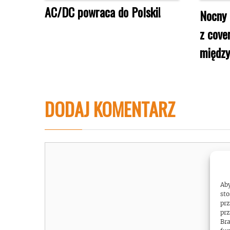
AC/DC powraca do Polski!
Nocny
z cove
międz
DODAJ KOMENTARZ
Komentarz
Aby
sto
prz
prz
Bra