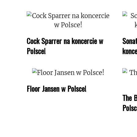
Cock Sparrer na koncercie w
Sonat
Polsce!
konce
Floor Jansen w Polsce!
The B
Polsc