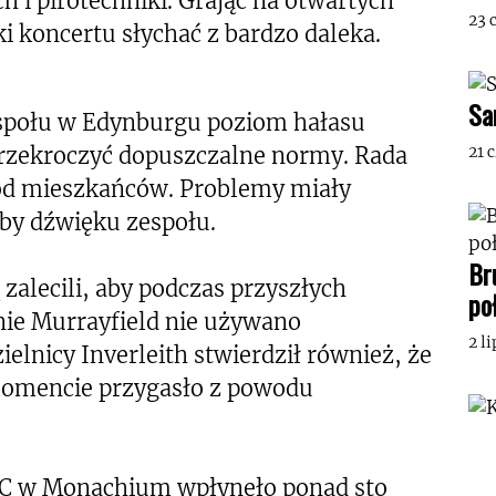
 i pirotechniki. Grając na otwartych
23 
i koncertu słychać z bardzo daleka.
Sa
espołu w Edynburgu poziom hałasu
rzekroczyć dopuszczalne normy. Rada
21 
od mieszkańców. Problemy miały
óby dźwięku zespołu.
Br
 zalecili, aby podczas przyszłych
po
ie Murrayfield nie używano
2 l
elnicy Inverleith stwierdził również, że
momencie przygasło z powodu
C w Monachium wpłynęło ponad sto