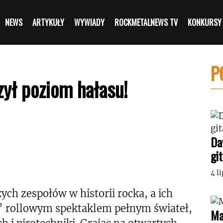
NEWS
ARTYKUŁY
WYWIADY
ROCKMETALNEWS TV
KONKURSY
P
ył poziom hałasu!
Da
gi
4 l
ych zespołów w historii rocka, a ich
n’ rollowym spektaklem pełnym świateł,
Ma