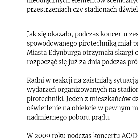
nieodłącznych elementów scenicznych
przestrzeniach czy stadionach dźwięk
Jak się okazało, podczas koncertu z
spowodowanego pirotechniką miał p
Miasta Edynburga otrzymała skargi 
rozpocząć się już za dnia podczas pr
Radni w reakcji na zaistniałą sytuacją
wydarzeń organizowanych na stadion
pirotechniki. Jeden z mieszkańców dzi
oświetlenie na obiekcie w pewnym 
nadmiernego poboru prądu.
W 2009 roku podczas koncertu AC/D