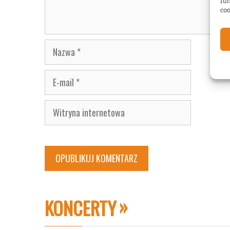
fun
coo
Nazwa
E-
mail
Witryna
internetowa
KONCERTY