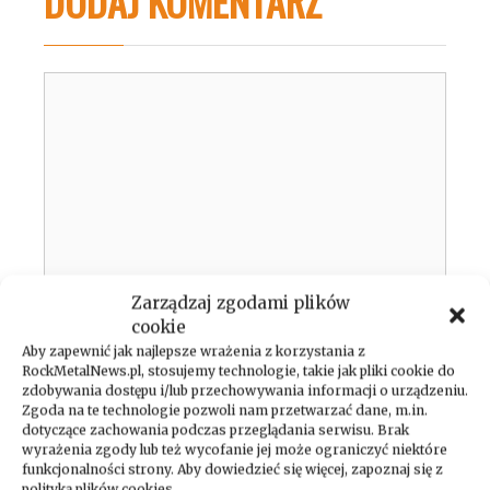
DODAJ KOMENTARZ
Komentarz
Zarządzaj zgodami plików
cookie
Aby zapewnić jak najlepsze wrażenia z korzystania z
Nazwa
RockMetalNews.pl, stosujemy technologie, takie jak pliki cookie do
zdobywania dostępu i/lub przechowywania informacji o urządzeniu.
Zgoda na te technologie pozwoli nam przetwarzać dane, m.in.
E-
dotyczące zachowania podczas przeglądania serwisu. Brak
wyrażenia zgody lub też wycofanie jej może ograniczyć niektóre
mail
funkcjonalności strony. Aby dowiedzieć się więcej, zapoznaj się z
Witryna
polityką plików cookies.