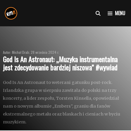
Przejdź
do
MENU
treści
Autor: Michał Drab; 28 września 2024 r.
God Is An Astronaut: „Muzyka instrumentalna
jest zdecydowanie bardziej niszowa” #wywiad
God Is An Astronaut to weterani gatunku post-rock.
Irlandzka grupa w sierpniu zawitała do polski na trzy
koncerty, a lider zespołu, Torsten Kinsella, opowiedział
nam o nowym albumie „Embers”, graniu dla fanów
ekstremalnego metalu oraz blaskach i cieniach w byciu
muzykiem.