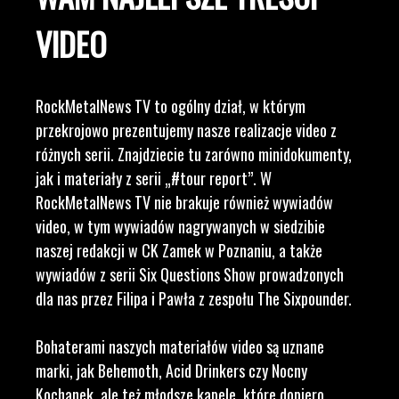
VIDEO
RockMetalNews TV to ogólny dział, w którym
przekrojowo prezentujemy nasze realizacje video z
różnych serii. Znajdziecie tu zarówno minidokumenty,
jak i materiały z serii „#tour report”. W
RockMetalNews TV nie brakuje również wywiadów
video, w tym wywiadów nagrywanych w siedzibie
naszej redakcji w CK Zamek w Poznaniu, a także
wywiadów z serii Six Questions Show prowadzonych
dla nas przez Filipa i Pawła z zespołu The Sixpounder.
Bohaterami naszych materiałów video są uznane
marki, jak Behemoth, Acid Drinkers czy Nocny
Kochanek, ale też młodsze kapele, które dopiero