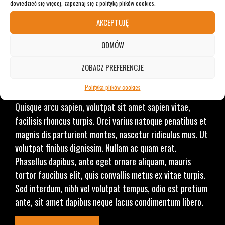
dowiedzieć się więcej, zapoznaj się z polityką plików cookies.
AKCEPTUJĘ
ODMÓW
Sławomir Rapior
ZOBACZ PREFERENCJE
Polityka plików cookies
Lorem ipsum dolor sit amet, consectetur adipiscing elit.
Quisque arcu sapien, volutpat sit amet sapien vitae,
facilisis rhoncus turpis. Orci varius natoque penatibus et
magnis dis parturient montes, nascetur ridiculus mus. Ut
volutpat finibus dignissim. Nullam ac quam erat.
Phasellus dapibus, ante eget ornare aliquam, mauris
tortor faucibus elit, quis convallis metus ex vitae turpis.
Sed interdum, nibh vel volutpat tempus, odio est pretium
ante, sit amet dapibus neque lacus condimentum libero.