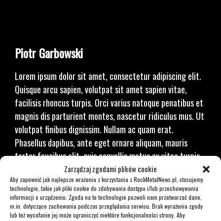
Piotr Garbowski
Lorem ipsum dolor sit amet, consectetur adipiscing elit.
Quisque arcu sapien, volutpat sit amet sapien vitae,
facilisis rhoncus turpis. Orci varius natoque penatibus et
magnis dis parturient montes, nascetur ridiculus mus. Ut
volutpat finibus dignissim. Nullam ac quam erat.
Phasellus dapibus, ante eget ornare aliquam, mauris
tortor faucibus elit, quis convallis metus ex vitae turpis.
Sed interdum, nibh vel volutpat tempus, odio est pretium
Zarządzaj zgodami plików cookie
Aby zapewnić jak najlepsze wrażenia z korzystania z RockMetalNews.pl, stosujemy
ante, sit amet dapibus neque lacus condimentum libero.
technologie, takie jak pliki cookie do zdobywania dostępu i/lub przechowywania
informacji o urządzeniu. Zgoda na te technologie pozwoli nam przetwarzać dane,
m.in. dotyczące zachowania podczas przeglądania serwisu. Brak wyrażenia zgody
Kontakt z Piotrem
lub też wycofanie jej może ograniczyć niektóre funkcjonalności strony. Aby