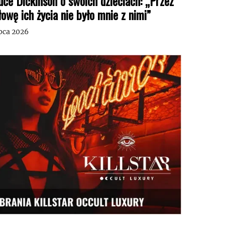
uce Dickinson o swoich dzieciach: „Przez
łowę ich życia nie było mnie z nimi”
ipca 2026