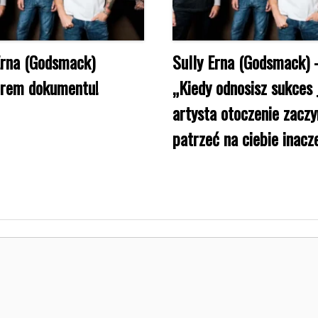
Erna (Godsmack)
Sully Erna (Godsmack) 
erem dokumentu!
„Kiedy odnosisz sukces 
artysta otoczenie zacz
patrzeć na ciebie inacze