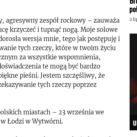
Br
po
y, agresywny zespół rockowy – zauważa
2 l
hcę krzyczeć i tupnąć nogą. Moje solowe
dorosła wersja mnie, tego jak postępuję i
wanie tych rzeczy, które w twoim życiu
ięcznym za wszystkie wspomnienia,
 doświadczenia te mogą być bardzo
 piękne pieśni. Jestem szczęśliwy, że
zekazywanie tych rzeczy poprzez
olskich miastach – 23 września we
 w Łodzi w Wytwórni.