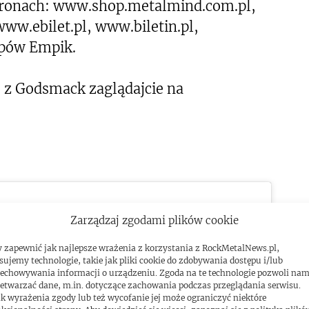
stronach: www.shop.metalmind.com.pl,
ww.ebilet.pl, www.biletin.pl,
epów Empik.
e z Godsmack zaglądajcie na
Zarządzaj zgodami plików cookie
 zapewnić jak najlepsze wrażenia z korzystania z RockMetalNews.pl,
sujemy technologie, takie jak pliki cookie do zdobywania dostępu i/lub
echowywania informacji o urządzeniu. Zgoda na te technologie pozwoli na
ować marketing pliki cookies i
etwarzać dane, m.in. dotyczące zachowania podczas przeglądania serwisu.
yć tę treść
k wyrażenia zgody lub też wycofanie jej może ograniczyć niektóre