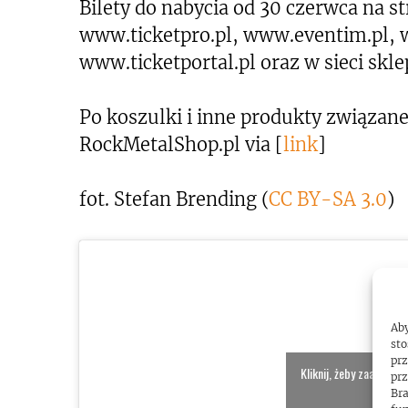
Bilety do nabycia od 30 czerwca na 
www.ticketpro.pl, www.eventim.pl, w
www.ticketportal.pl oraz w sieci skl
Po koszulki i inne produkty związan
RockMetalShop.pl via [
link
]
fot. Stefan Brending (
CC BY-SA 3.0
)
Aby
sto
prz
Kliknij, żeby zaakcept
prz
włącz
Bra