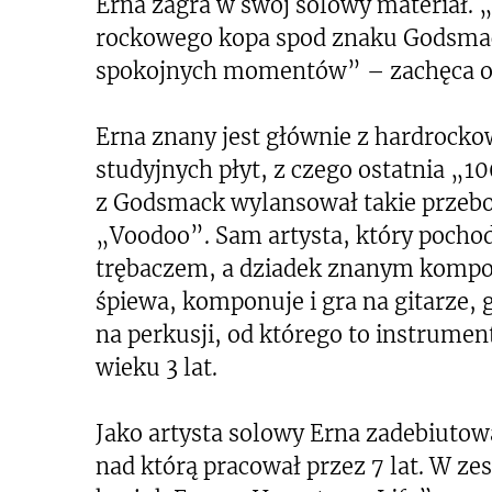
Erna zagra w swój solowy materiał. 
rockowego kopa spod znaku Godsmack
spokojnych momentów” – zachęca or
Erna znany jest głównie z hardrocko
studyjnych płyt, z czego ostatnia „1
z Godsmack wylansował takie przeboj
„Voodoo”. Sam artysta, który pochodz
trębaczem, a dziadek znanym kompoz
śpiewa, komponuje i gra na gitarze, 
na perkusji, od którego to instrume
wieku 3 lat.
Jako artysta solowy Erna zadebiutowa
nad którą pracował przez 7 lat. W ze