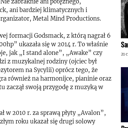
„Nie zabraknie ani potężnego,
, ani bardziej klimatycznych i
ganizator, Metal Mind Productions.
wej formacji Godsmack, z którą nagrał 6
Sa
000hp” ukazała się w 2014 r. To właśnie
e, jak „I stand alone”, „Awake” czy
21 
i z muzykalnej rodziny (ojciec był
ytorem na Sycylii) oprócz tego, że
gra również na harmonijce, pianinie oraz
ntu zaczął swoją przygodę z muzyką w
ł w 2010 r. za sprawą płyty „Avalon”,
szłym roku ukazał się drugi solowy