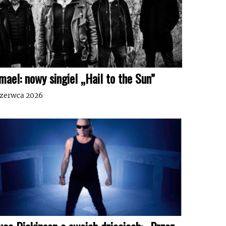
mael: nowy singiel „Hail to the Sun”
czerwca 2026