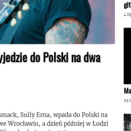
gi
4 l
jedzie do Polski na dwa
Ma
23 
mack, Sully Erna, wpada do Polski na
we Wrocławiu, a dzień później w Łodzi