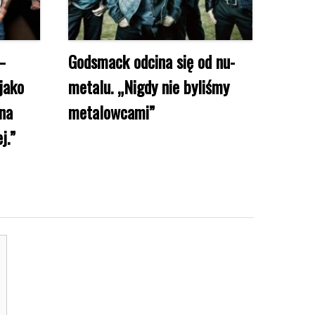
–
Godsmack odcina się od nu-
jako
metalu. „Nigdy nie byliśmy
yna
metalowcami”
j.”