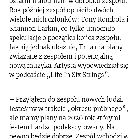
ostatnim albumem w dorobku zespołu.
Rok później zespół opuściło dwóch
wieloletnich członków: Tony Rombola i
Shannon Larkin, co tylko umocniło
spekulacje o początku końca zespołu.
Jak się jednak ukazuje, Erna ma plany
związane z zespołem i potencjalną
nową muzyką. Artysta wypowiedział się
w podcaście „Life In Six Strings”.
– Przyjąłem do zespołu nowych ludzi.
Jesteśmy w trakcie „okresu próbnego”,
ale mamy plany na 2026 rok którymi
jestem bardzo podekscytowany. Na
pewno będzie dobrze. Zespół wchodzi w