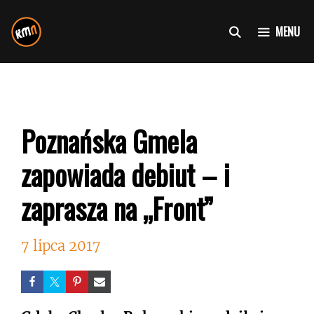
Przejdź
do
MENU
treści
Poznańska Gmela
zapowiada debiut – i
zaprasza na „Front”
7 lipca 2017