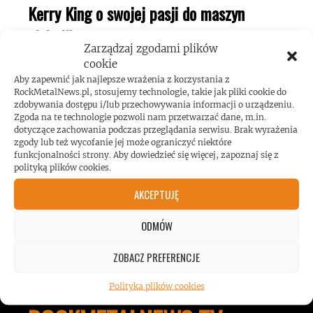
Kerry King o swojej pasji do maszyn
pinball!
Zarządzaj zgodami plików
cookie
Aby zapewnić jak najlepsze wrażenia z korzystania z
RockMetalNews.pl, stosujemy technologie, takie jak pliki cookie do
zdobywania dostępu i/lub przechowywania informacji o urządzeniu.
Zgoda na te technologie pozwoli nam przetwarzać dane, m.in.
dotyczące zachowania podczas przeglądania serwisu. Brak wyrażenia
Koncert AC/DC przekroczył poziom
zgody lub też wycofanie jej może ograniczyć niektóre
funkcjonalności strony. Aby dowiedzieć się więcej, zapoznaj się z
hałasu!
polityką plików cookies.
AKCEPTUJĘ
ODMÓW
ZOBACZ PREFERENCJE
Polityka plików cookies