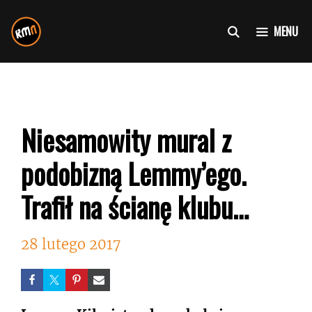
Przejdź
do
MENU
treści
Niesamowity mural z
podobizną Lemmy’ego.
Trafił na ścianę klubu…
28 lutego 2017