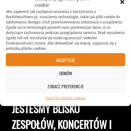
Koncert AC/DC przekroczył poziom
cookie
Aby zapewnić jak najlepsze wrażenia z korzystania z
hałasu!
RockMetalNews.pl, stosujemy technologie, takie jak pliki cookie do
zdobywania dostępu i/lub przechowywania informacji o urządzeniu.
Zgoda na te technologie pozwoli nam przetwarzać dane, m.in.
dotyczące zachowania podczas przeglądania serwisu. Brak wyrażenia
zgody lub też wycofanie jej może ograniczyć niektóre
funkcjonalności strony. Aby dowiedzieć się więcej, zapoznaj się z
polityką plików cookies.
AKCEPTUJĘ
ODMÓW
ROCKMETALNEWS TV
ZOBACZ PREFERENCJE
Polityka plików cookies
JESTEŚMY BLISKO
ZESPOŁÓW, KONCERTÓW I