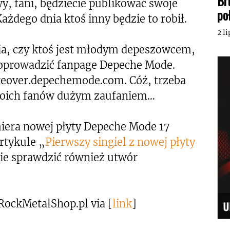
Br
y, fani, będziecie publikować swoje
po
Każdego dnia ktoś inny będzie to robił.
2 l
ia, czy ktoś jest młodym depeszowcem,
oprowadzić fanpage Depeche Mode.
keover.depechemode.com. Cóż, trzeba
woich fanów dużym zaufaniem…
era nowej płyty Depeche Mode 17
rtykule „
Pierwszy singiel z nowej płyty
ie sprawdzić również utwór
RockMetalShop.pl via [
link
]