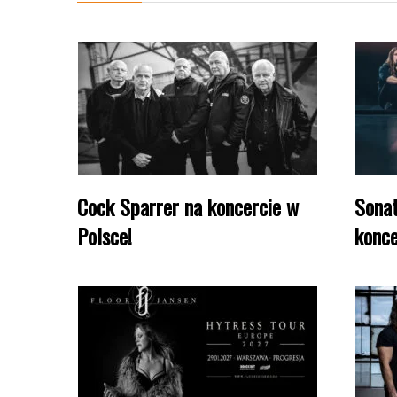
Cock Sparrer na koncercie w
Sonat
Polsce!
konce