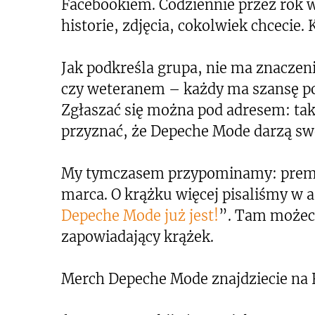
Facebookiem. Codziennie przez rok w
historie, zdjęcia, cokolwiek chcecie. 
Jak podkreśla grupa, nie ma znaczen
czy weteranem – każdy ma szansę p
Zgłaszać się można pod adresem: ta
przyznać, że Depeche Mode darzą s
My tymczasem przypominamy: premi
marca. O krążku więcej pisaliśmy w a
Depeche Mode już jest!
”. Tam możec
zapowiadający krążek.
Merch Depeche Mode znajdziecie na 