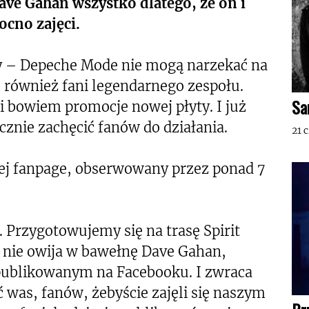
Dave Gahan wszystko dlatego, że on i
ocno zajęci.
y – Depeche Mode nie mogą narzekać na
 również fani legendarnego zespołu.
Sa
i bowiem promocje nowej płyty. I już
cznie zachęcić fanów do działania.
21 
jej fanpage, obserwowany przez ponad 7
. Przygotowujemy się na trasę Spirit
 nie owija w bawełnę Dave Gahan,
publikowanym na Facebooku. I zwraca
 was, fanów, żebyście zajęli się naszym