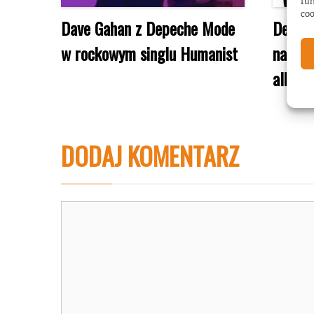
fun
coo
Dave Gahan z Depeche Mode
Depech
w rockowym singlu Humanist
najchę
album
DODAJ KOMENTARZ
Komentarz