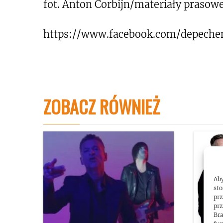
fot. Anton Corbijn/materiały prasow
https://www.facebook.com/depech
ZOBACZ RÓWNIEŻ
Aby
sto
prz
prz
Bra