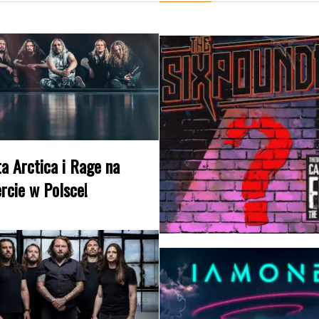
a Arctica i Rage na
rcie w Polsce!