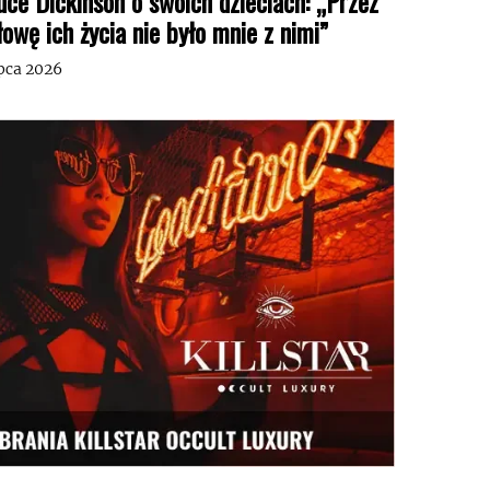
uce Dickinson o swoich dzieciach: „Przez
łowę ich życia nie było mnie z nimi”
ipca 2026