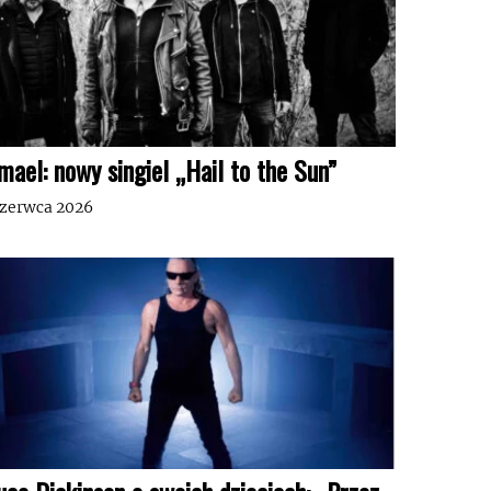
mael: nowy singiel „Hail to the Sun”
czerwca 2026