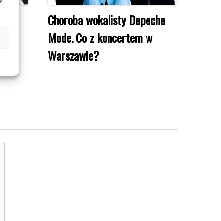
w
y w
Choroba wokalisty Depeche
Mode. Co z koncertem w
Warszawie?