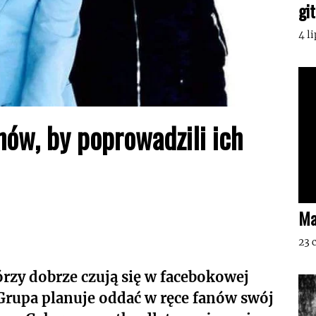
gi
4 l
ów, by poprowadzili ich
Ma
23 
rzy dobrze czują się w facebokowej
 Grupa planuje oddać w ręce fanów swój