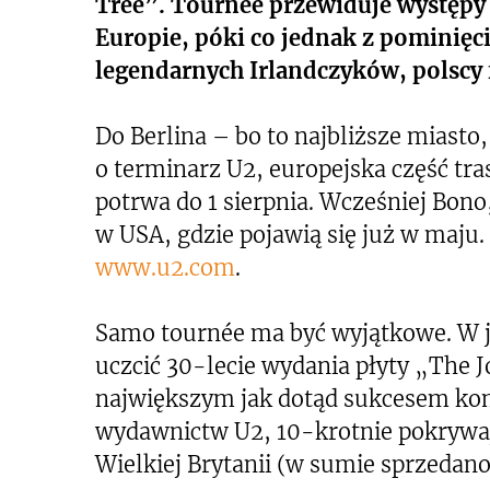
Tree”. Tournee przewiduje występy
Europie, póki co jednak z pominięci
legendarnych Irlandczyków, polscy 
Do Berlina – bo to najbliższe miasto,
o terminarz U2, europejska część tras
potrwa do 1 sierpnia. Wcześniej Bono
w USA, gdzie pojawią się już w maju
www.u2.com
.
Samo tournée ma być wyjątkowe. W 
uczcić 30-lecie wydania płyty „The J
największym jak dotąd sukcesem ko
wydawnictw U2, 10-krotnie pokrywają
Wielkiej Brytanii (w sumie sprzedan