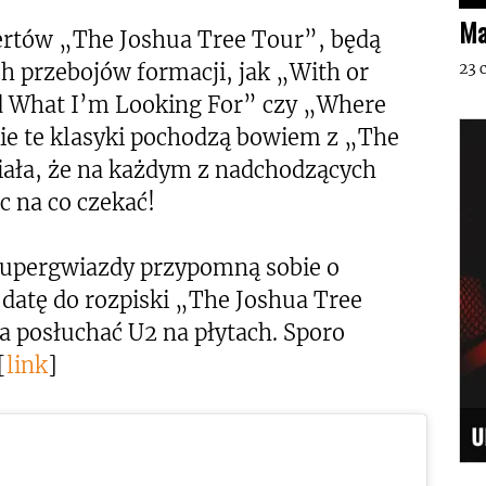
Ma
ncertów „The Joshua Tree Tour”, będą
h przebojów formacji, jak „With or
23 
nd What I’m Looking For” czy „Where
ie te klasyki pochodzą bowiem z „The
iała, że na każdym z nadchodzących
c na co czekać!
e supergwiazdy przypomną sobie o
ą datę do rozpiski „The Joshua Tree
a posłuchać U2 na płytach. Sporo
[
link
]