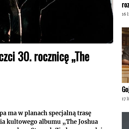
ro
16 
czci 30. rocznicę „The
Go
17 
pa ma w planach specjalną trasę
nia kultowego albumu „The Joshua