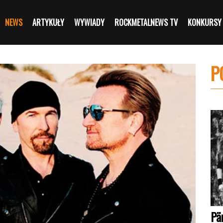
NEWS
ARTYKUŁY
WYWIADY
ROCKMETALNEWS TV
KONKURSY
P
Pä