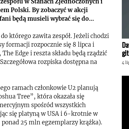
 zespołu w Stanach Zjednoczonych i
em Polski. By zobaczyć w akcji
fani będą musieli wybrać się do…
 do którego zawita zespół. Jeżeli chodzi
Da
y formacji rozpocznie się 8 lipca i
gi
, The Edge i reszta składu będą rządzić
. Szczegółowa rozpiska dostępna na
4 l
jego ramach członkowie U2 planują
oshua Tree”, która okazała się
mercyjnym spośród wszystkich
c się platyną w USA i 6-krotnie w
o ponad 25 mln egzemplarzy krążka).