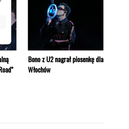
w
alną
Bono z U2 nagrał piosenkę dla
 Road”
Włochów