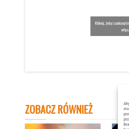
Kliknij, żeby zaakcept
włącz
ZOBACZ RÓWNIEŻ
Aby
sto
prz
prz
Bra