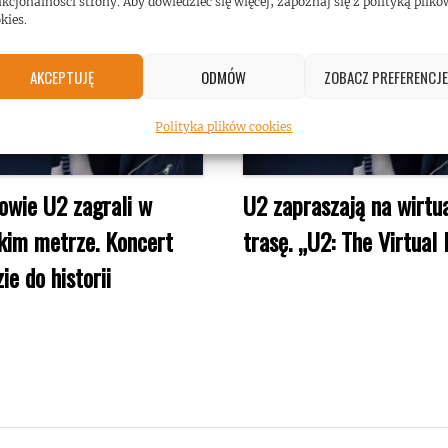
kcjonalności strony. Aby dowiedzieć się więcej, zapoznaj się z polityką plikó
kies.
AKCEPTUJĘ
ODMÓW
ZOBACZ PREFERENCJE
Polityka plików cookies
owie U2 zagrali w
U2 zapraszają na wirtu
kim metrze. Koncert
trasę. „U2: The Virtual
ie do historii