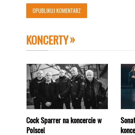
KONCERTY
Cock Sparrer na koncercie w
Sonat
Polsce!
konce