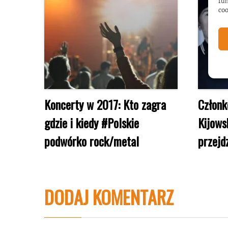
fun
coo
Koncerty w 2017: Kto zagra
Członk
gdzie i kiedy #Polskie
Kijows
podwórko rock/metal
przejdz
DODAJ KOMENTARZ