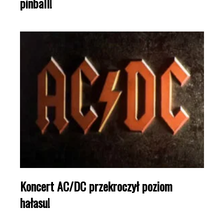
pinball!
Koncert AC/DC przekroczył poziom
hałasu!