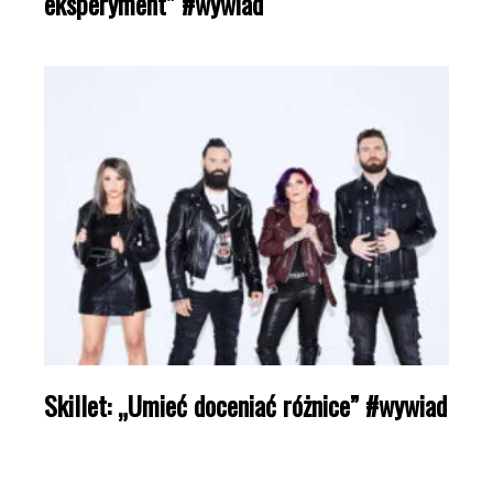
eksperyment” #wywiad
Skillet: „Umieć doceniać różnice” #wywiad