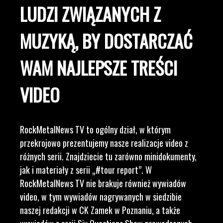
LUDZI ZWIĄZANYCH Z
MUZYKĄ, BY DOSTARCZAĆ
WAM NAJLEPSZE TREŚCI
VIDEO
RockMetalNews TV to ogólny dział, w którym
przekrojowo prezentujemy nasze realizacje video z
różnych serii. Znajdziecie tu zarówno minidokumenty,
jak i materiały z serii „#tour report”. W
RockMetalNews TV nie brakuje również wywiadów
video, w tym wywiadów nagrywanych w siedzibie
naszej redakcji w CK Zamek w Poznaniu, a także