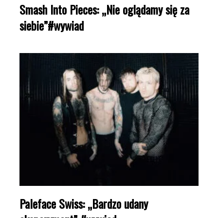
Smash Into Pieces: „Nie oglądamy się za
siebie”#wywiad
Paleface Swiss: „Bardzo udany