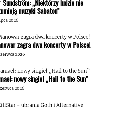
r Sundström: „Niektórzy ludzie nie
zumieją muzyki Sabaton”
lipca 2026
nowar zagra dwa koncerty w Polsce!
czerwca 2026
mael: nowy singiel „Hail to the Sun”
czerwca 2026