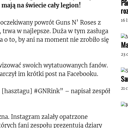
Pä
mają na świecie cały legion!
ro
16 
ieoczekiwany powrót Guns N’ Roses z
 trwa w najlepsze. Duża w tym zasługa
 o to, by ani na moment nie zrobiło się
Ma
23 
wizować swoich wytatuowanych fanów.
arczył im krótki post na Facebooku.
Sa
21 
 [hasztagu] #GNRink” – napisał zespół
zna. Instagram zalały opatrzone
órych fani zespołu prezentują dziary