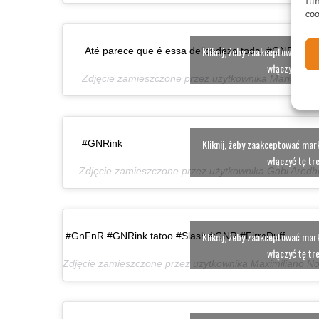
fun
coo
Kliknij, żeby zaakceptować marke
Até parece que é essa delicadeza toda. #GNRink
włączyć tę tr
Zdjęcie zamieszczone przez użytkownika Mariana 
Kliknij, żeby zaakceptować marke
#GNRink
włączyć tę tr
Zdjęcie zamieszczone przez użytkownika Gabi Aredh
Kliknij, żeby zaakceptować marke
#GnFnR #GNRink tatoo #Slash #GNR #FirmDuff
włączyć tę tr
Zdjęcie zamieszczone przez użytkownika Maximiliano N