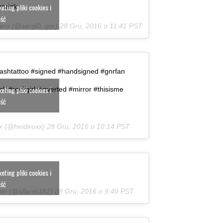
ting pliki cookies i
gnrink
eść
lero (@sergi0_gnr)
28 Gru, 2016 o 11:41 PST
lashtattoo #signed #handsigned #gnrfan
ting pliki cookies i
k #rockgirl #inverted #mirror #thisisme
eść
x (@heidiroxx)
28 Gru, 2016 o 10:14 PST
ting pliki cookies i
eść
rum (@allanis182)
28 Gru, 2016 o 9:49 PST