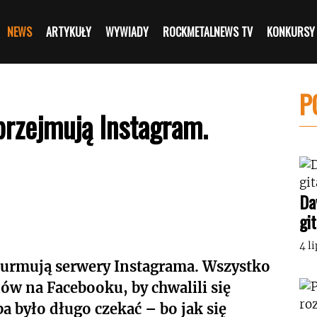
NEWS
ARTYKUŁY
WYWIADY
ROCKMETALNEWS TV
KONKURSY
P
przejmują Instagram.
Da
gi
4 l
turmują serwery Instagrama. Wszystko
nów na Facebooku, by chwalili się
a było długo czekać – bo jak się