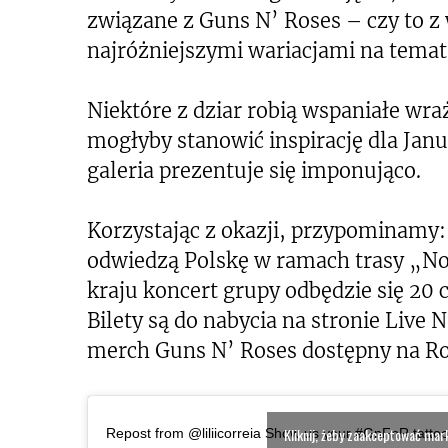
związane z Guns N’ Roses – czy to z
najróżniejszymi wariacjami na temat 
Niektóre z dziar robią wspaniałe wr
mogłyby stanowić inspirację dla Janu
galeria prezentuje się imponująco.
Korzystając z okazji, przypominamy
odwiedzą Polskę w ramach trasy „No
kraju koncert grupy odbędzie się 20
Bilety są do nabycia na stronie Live 
merch Guns N’ Roses dostępny na Ro
Kliknij, żeby zaakceptować marke
Repost from @liliicorreia Show us your #GnFnR tatto