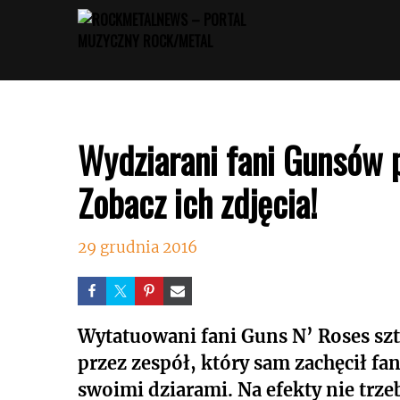
Przejdź
do
treści
Wydziarani fani Gunsów 
Zobacz ich zdjęcia!
29 grudnia 2016
Wytatuowani fani Guns N’ Roses sz
przez zespół, który sam zachęcił fa
swoimi dziarami. Na efekty nie trzeb