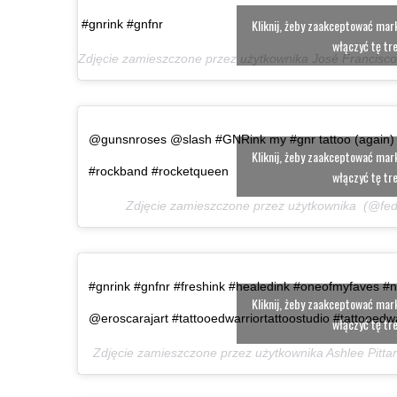
Kliknij, żeby zaakceptować marke
#gnrink #gnfnr
włączyć tę tr
Zdjęcie zamieszczone przez użytkownika José Francisco
@gunsnroses @slash #GNRink my #gnr tattoo (again)
Kliknij, żeby zaakceptować marke
#rockband #rocketqueen
włączyć tę tr
Zdjęcie zamieszczone przez użytkownika ‍ (@fe
#gnrink #gnfnr #freshink #healedink #oneofmyfaves #
Kliknij, żeby zaakceptować marke
@eroscarajart #tattooedwarriortattoostudio #tattooed
włączyć tę tr
Zdjęcie zamieszczone przez użytkownika Ashlee Pitt