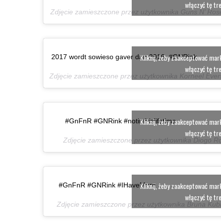
włączyć tę tr
Zdjęcie zamieszczone przez użytkownika Guns N’ Ro
Kliknij, żeby zaakceptować marke
2017 wordt sowieso gaver dan 2016. #GNRink
włączyć tę tr
Zdjęcie zamieszczone przez użytkownika Korneel Eve
Kliknij, żeby zaakceptować marke
#GnFnR #GNRink #notinthislifetime
włączyć tę tr
Zdjęcie zamieszczone przez użytkownika Diogo R
Kliknij, żeby zaakceptować marke
#GnFnR #GNRink #IHaveMore
włączyć tę tr
Zdjęcie zamieszczone przez użytkownika Bruna Kub