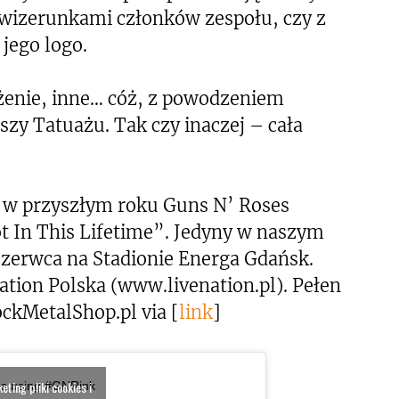
 wizerunkami członków zespołu, czy z
jego logo.
ażenie, inne… cóż, z powodzeniem
szy Tatuażu. Tak czy inaczej – cała
: w przyszłym roku Guns N’ Roses
t In This Lifetime”. Jedyny w naszym
 czerwca na Stadionie Energa Gdańsk.
Nation Polska (www.livenation.pl). Pełen
ckMetalShop.pl via [
link
]
ting pliki cookies i
os using #GNRink