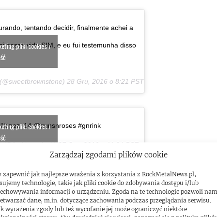
ando, tentando decidir, finalmente achei a
ting pliki cookies i
i nessa vida SIM, e eu fui testemunha disso
eść
a (@sweetbrownstone)
28 Gru, 2016 o 8:21 PST
ting pliki cookies i
uliilopez_14 @gunsnroses #gnrink
eść
h (@fucking_slash)
27 Gru, 2016 o 11:24 PST
Zarządzaj zgodami plików cookie
 zapewnić jak najlepsze wrażenia z korzystania z RockMetalNews.pl,
sujemy technologie, takie jak pliki cookie do zdobywania dostępu i/lub
ting pliki cookies i
echowywania informacji o urządzeniu. Zgoda na te technologie pozwoli na
eść
etwarzać dane, m.in. dotyczące zachowania podczas przeglądania serwisu.
 (@miion1913)
20 Gru, 2016 o 5:25 PST
k wyrażenia zgody lub też wycofanie jej może ograniczyć niektóre