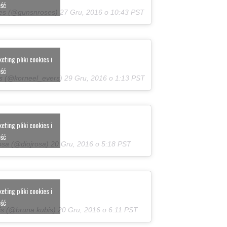
eść
ses (@gunsnroses)
27 Gru, 2016 o 10:43 PST
ting pliki cookies i
eść
rs (@korneel_evers)
29 Gru, 2016 o 1:13 PST
ting pliki cookies i
eść
osa (@diojrosa)
20 Gru, 2016 o 5:18 PST
ting pliki cookies i
eść
is (@bruna.kubis)
20 Gru, 2016 o 6:11 PST