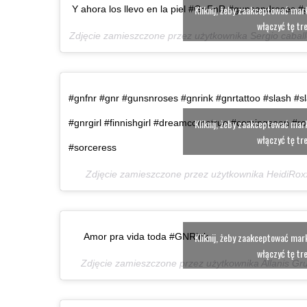
Kliknij, żeby zaakceptować marke
Y ahora los llevo en la piel #GnFnR #gunsandroses #
włączyć tę tr
Zdjęcie zamieszczone przez użytkownika Sergio cabal
#gnfnr #gnr #gunsnroses #gnrink #gnrtattoo #slash #s
Kliknij, żeby zaakceptować marke
#gnrgirl #finnishgirl #dreamcometrue #comingsoon #roc
włączyć tę tr
#sorceress
Zdjęcie zamieszczone przez użytkownika HeidiRox
Kliknij, żeby zaakceptować marke
Amor pra vida toda #GNRink
włączyć tę tr
Zdjęcie zamieszczone przez użytkownika Allanis G