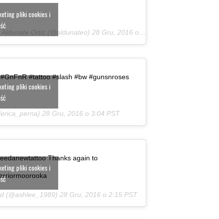
ting pliki cookies i
eść
 Aldunate Ortiz (@aldunateo)
28 Gru, 2016 o 6:35 PST
 #GnFnR #tattoo #slash #bw #gunsnroses
ting pliki cookies i
eść
derica_perna)
28 Gru, 2016 o 3:04 PST
needanewtattoo Thanks again to
ting pliki cookies i
warriormoorooka
eść
ard (@ashlee_1989)
28 Gru, 2016 o 2:15 PST