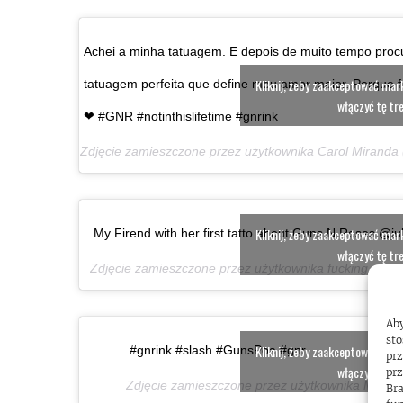
Achei a minha tatuagem. E depois de muito tempo procur
Kliknij, żeby zaakceptować marke
tatuagem perfeita que define meu amor maior. Porque fo
włączyć tę tr
❤ #GNR #notinthislifetime #gnrink
Zdjęcie zamieszczone przez użytkownika Carol Mirand
Kliknij, żeby zaakceptować marke
My Firend with her first tatto about Guns N Roses @j
włączyć tę tr
Zdjęcie zamieszczone przez użytkownika fucking_slas
Aby
sto
Kliknij, żeby zaakceptować marke
#gnrink #slash #GunsPoa #gnr
prz
włączyć tę tr
prz
Zdjęcie zamieszczone przez użytkownika Miion
Bra