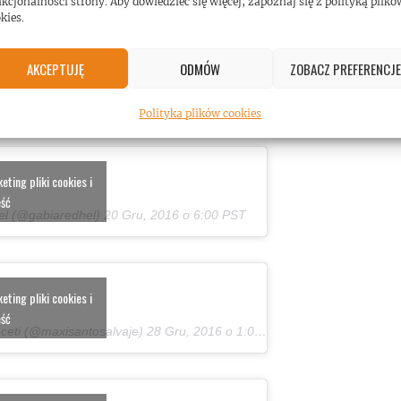
kcjonalności strony. Aby dowiedzieć się więcej, zapoznaj się z polityką plikó
kies.
ting pliki cookies i
AKCEPTUJĘ
ODMÓW
ZOBACZ PREFERENCJE
eść
Garcia (@marecgs)
13 Sie, 2016 o 5:15 PDT
Polityka plików cookies
ting pliki cookies i
eść
el (@gabiaredhel)
20 Gru, 2016 o 6:00 PST
ting pliki cookies i
eść
oceti (@maxisantosalvaje)
28 Gru, 2016 o 1:04 PST