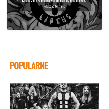
Kliknij, żeby zaakceptować marketing pliki cookies i
włączyć tę treść
POPULARNE