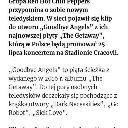
Grupa Red Hot Chili Peppers
przypomina o sobie nowym
teledyskiem. W sieci pojawił się klip
do utworu „Goodbye Angels” z ich
najnowszej płyty „The Getaway”,
którą w Polsce będą promować 25
lipca koncertem na Stadionie Cracovii.
„Goodbye Angels” to piąta ścieżka z
wydanego w 2016 r. albumu „The
Getaway”. Do tej pory osobnych
teledysków doczekały się pochodzące z
krążka utwory „Dark Necessities”, „Go
Robot”, „Sick Love”.