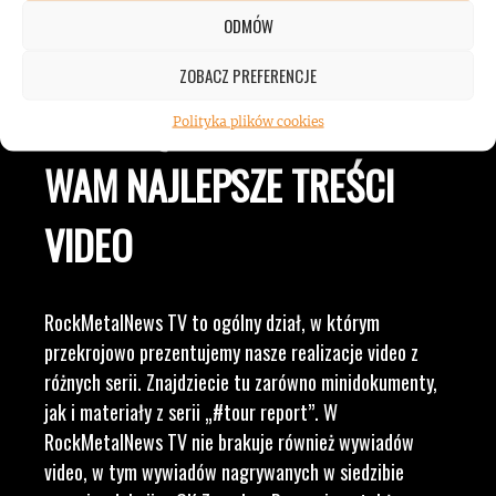
ZESPOŁÓW, KONCERTÓW I
ODMÓW
LUDZI ZWIĄZANYCH Z
ZOBACZ PREFERENCJE
MUZYKĄ, BY DOSTARCZAĆ
Polityka plików cookies
WAM NAJLEPSZE TREŚCI
VIDEO
RockMetalNews TV to ogólny dział, w którym
przekrojowo prezentujemy nasze realizacje video z
różnych serii. Znajdziecie tu zarówno minidokumenty,
jak i materiały z serii „#tour report”. W
RockMetalNews TV nie brakuje również wywiadów
video, w tym wywiadów nagrywanych w siedzibie