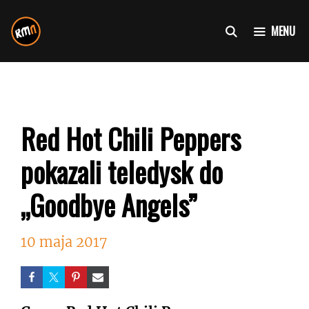
Przejdź
do
MENU
treści
Red Hot Chili Peppers
pokazali teledysk do
„Goodbye Angels”
10 maja 2017