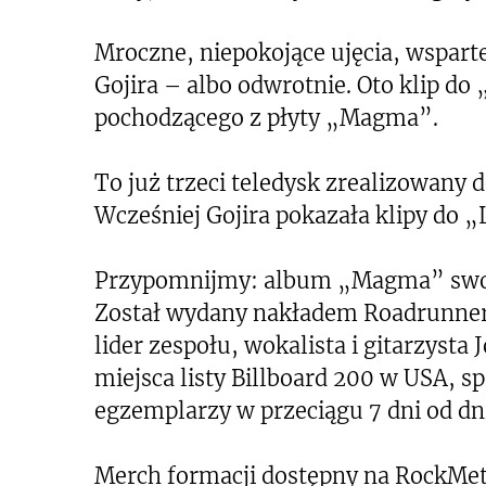
Mroczne, niepokojące ujęcia, wspar
Gojira – albo odwrotnie. Oto klip do
pochodzącego z płyty „Magma”.
To już trzeci teledysk zrealizowany
Wcześniej Gojira pokazała klipy do 
Przypomnijmy: album „Magma” swoją
Został wydany nakładem Roadrunner
lider zespołu, wokalista i gitarzysta 
miejsca listy Billboard 200 w USA, sp
egzemplarzy w przeciągu 7 dni od dn
Merch formacji dostępny na RockMeta