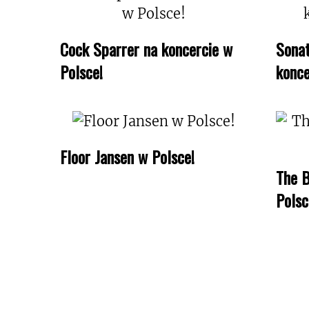
Cock Sparrer na koncercie w
Sonat
Polsce!
konce
Floor Jansen w Polsce!
The B
Polsc