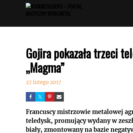
Przejdź
do
treści
Gojira pokazała trzeci t
„Magma”
27 lutego 2017
Francuscy mistrzowie metalowej agre
teledysk, promujący wydany w zes
biały, zmontowany na bazie negatyw