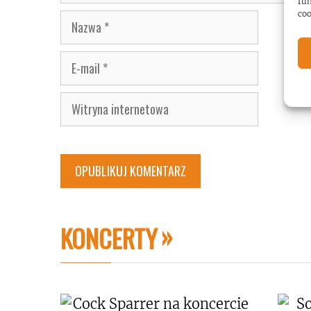
fun
coo
Nazwa
E-
mail
Witryna
internetowa
KONCERTY