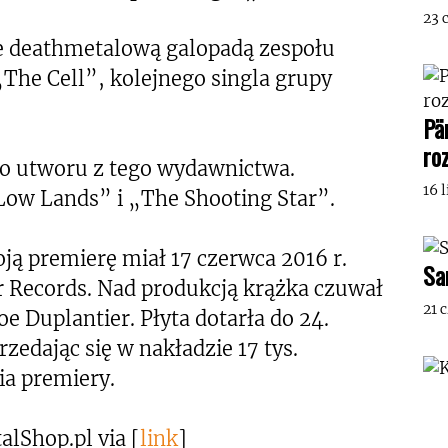
23 
te deathmetalową galopadą zespołu
 „The Cell”, kolejnego singla grupy
Pä
ro
 do utworu z tego wydawnictwa.
16 
„Low Lands” i „The Shooting Star”.
 premierę miał 17 czerwca 2016 r.
Sa
 Records. Nad produkcją krążka czuwał
21 
Joe Duplantier. Płyta dotarła do 24.
rzedając się w nakładzie 17 tys.
ia premiery.
lShop.pl via [
link
]