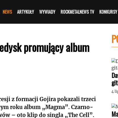
NEWS
ARTYKUŁY
WYWIADY
ROCKMETALNEWS TV
KONKURSY
P
eledysk promujący album
Da
gi
4 l
sji z formacji Gojira pokazali trzeci
złym roku album „Magma”. Czarno-
Ma
ów – oto klip do singla „The Cell”.