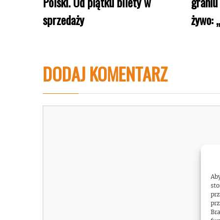
Polski. Od piątku bilety w
graniu
sprzedaży
żywo: „
DODAJ KOMENTARZ
Komentarz
Aby
sto
prz
prz
Bra