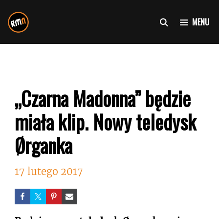
Przejdź
do
MENU
treści
„Czarna Madonna” będzie
miała klip. Nowy teledysk
Ørganka
17 lutego 2017