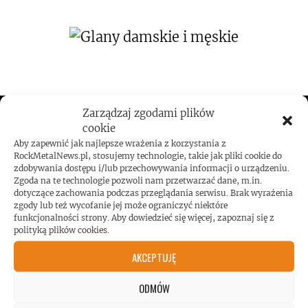
Zarządzaj zgodami plików
ROCKMETALNEWS TV
cookie
Aby zapewnić jak najlepsze wrażenia z korzystania z
RockMetalNews.pl, stosujemy technologie, takie jak pliki cookie do
zdobywania dostępu i/lub przechowywania informacji o urządzeniu.
Zgoda na te technologie pozwoli nam przetwarzać dane, m.in.
JESTEŚMY BLISKO
dotyczące zachowania podczas przeglądania serwisu. Brak wyrażenia
zgody lub też wycofanie jej może ograniczyć niektóre
funkcjonalności strony. Aby dowiedzieć się więcej, zapoznaj się z
ZESPOŁÓW, KONCERTÓW I
polityką plików cookies.
AKCEPTUJĘ
LUDZI ZWIĄZANYCH Z
ODMÓW