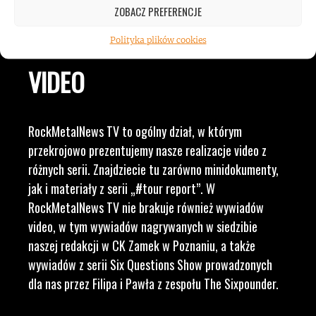
MUZYKĄ, BY DOSTARCZAĆ
ZOBACZ PREFERENCJE
WAM NAJLEPSZE TREŚCI
Polityka plików cookies
VIDEO
RockMetalNews TV to ogólny dział, w którym
przekrojowo prezentujemy nasze realizacje video z
różnych serii. Znajdziecie tu zarówno minidokumenty,
jak i materiały z serii „#tour report”. W
RockMetalNews TV nie brakuje również wywiadów
video, w tym wywiadów nagrywanych w siedzibie
naszej redakcji w CK Zamek w Poznaniu, a także
wywiadów z serii Six Questions Show prowadzonych
dla nas przez Filipa i Pawła z zespołu The Sixpounder.