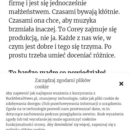
firmę i jest się jednocześnie
małżeństwem. Czasami bywają kłótnie.
Czasami ona chce, aby muzyka
brzmiała inaczej. To Corey zajmuje się
produkcją, nie ja. Każde z nas wie, w
czym jest dobre i tego się trzyma. Po
prostu trzeba umieć doceniać różnice.
To bardzo mądre co powiedziałeś.
Chciałbym zapytać cię o wasz ostatni
Zarządzaj zgodami plików
cookie
singiel, „O Come, Come Emmanuel”.
Aby zapewnić jak najlepsze wrażenia z korzystania z
Ten utwór wyróżnia się na wszelkie
RockMetalNews.pl, stosujemy technologie, takie jak pliki cookie do
zdobywania dostępu i/lub przechowywania informacji o urządzeniu.
możliwe sposoby. Jak powstał?
Zgoda na te technologie pozwoli nam przetwarzać dane, m.in.
dotyczące zachowania podczas przeglądania serwisu. Brak wyrażenia
zgody lub też wycofanie jej może ograniczyć niektóre
Pomysł na ten utwór zaczął się właśnie
funkcjonalności strony. Aby dowiedzieć się więcej, zapoznaj się z
polityką plików cookies.