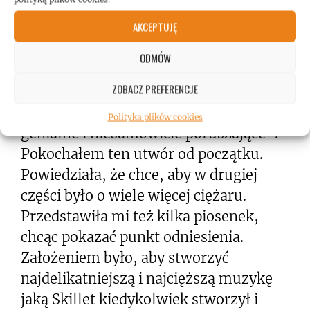
od mojej żony. Wiedziałem, że nad
AKCEPTUJĘ
czymś pracuje, ale trzymała to w
tajemnicy. Po dwóch tygodniach
ODMÓW
przyszła do mnie ze szkicem tego
ZOBACZ PREFERENCJE
utworu, a konkretnie pierwszą,
łagodną częścią. Pomyślałem: „To
Polityka plików cookies
genialne i niesamowicie poruszające”.
Pokochałem ten utwór od początku.
Powiedziała, że chce, aby w drugiej
części było o wiele więcej ciężaru.
Przedstawiła mi też kilka piosenek,
chcąc pokazać punkt odniesienia.
Założeniem było, aby stworzyć
najdelikatniejszą i najcięższą muzykę
jaką Skillet kiedykolwiek stworzył i