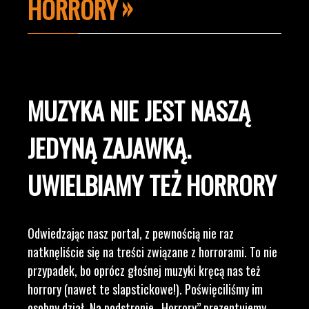
HORRORY
MUZYKA NIE JEST NASZĄ
JEDYNĄ ZAJAWKĄ.
UWIELBIAMY TEŻ HORRORY
Odwiedzając nasz portal, z pewnością nie raz
natknęliście się na treści związane z horrorami. To nie
przypadek, bo oprócz głośnej muzyki kręcą nas też
horrory (nawet te slapstickowe!). Poświęciliśmy im
osobny dział. Na podstronie „Horrory” prezentujemy