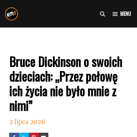
Przejdź
do
MENU
treści
Bruce Dickinson o swoich
dzieciach: „Przez połowę
ich życia nie było mnie z
nimi”
2 lipca 2026