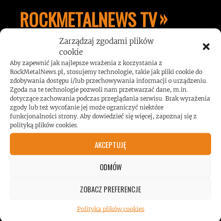
ROCKMETALNEWS TV
Zarządzaj zgodami plików
cookie
JESTEŚMY BLISKO
Aby zapewnić jak najlepsze wrażenia z korzystania z
RockMetalNews.pl, stosujemy technologie, takie jak pliki cookie do
zdobywania dostępu i/lub przechowywania informacji o urządzeniu.
ZESPOŁÓW, KONCERTÓW I
Zgoda na te technologie pozwoli nam przetwarzać dane, m.in.
dotyczące zachowania podczas przeglądania serwisu. Brak wyrażenia
zgody lub też wycofanie jej może ograniczyć niektóre
LUDZI ZWIĄZANYCH Z
funkcjonalności strony. Aby dowiedzieć się więcej, zapoznaj się z
polityką plików cookies.
MUZYKĄ, BY DOSTARCZAĆ
AKCEPTUJĘ
WAM NAJLEPSZE TREŚCI
ODMÓW
ZOBACZ PREFERENCJE
VIDEO
Polityka plików cookies