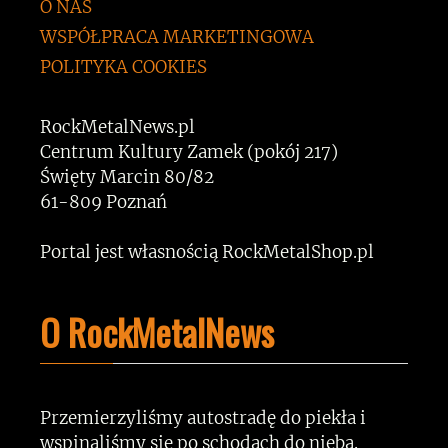
O NAS
WSPÓŁPRACA MARKETINGOWA
POLITYKA COOKIES
RockMetalNews.pl
Centrum Kultury Zamek (pokój 217)
Święty Marcin 80/82
61-809 Poznań
Portal jest własnością RockMetalShop.pl
O RockMetalNews
Przemierzyliśmy autostradę do piekła i
wspinaliśmy się po schodach do nieba.