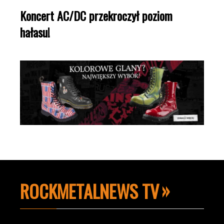
Koncert AC/DC przekroczył poziom
hałasu!
ROCKMETALNEWS TV