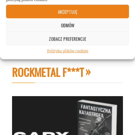
AKCEPTUJĘ
ODMÓW
ZOBACZ PREFERENCJE
Polityka plików cookies
ROCKMETAL F***T