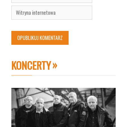
mail
Witryna
internetowa
KONCERTY