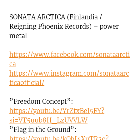
SONATA ARCTICA (Finlandia /
Reigning Phoenix Records) – power
metal
https://www.facebook.com/sonataarcti
ca
https://www.instagram.com/sonataarc
ticaofficial/
”Freedom Concept”:
https://youtu.be/YrZtxBeI5FY?
si=VT5uub8H_LzUVVLW
”Flag in the Ground”:
https://youtu.be/kObI4XuTR2o?