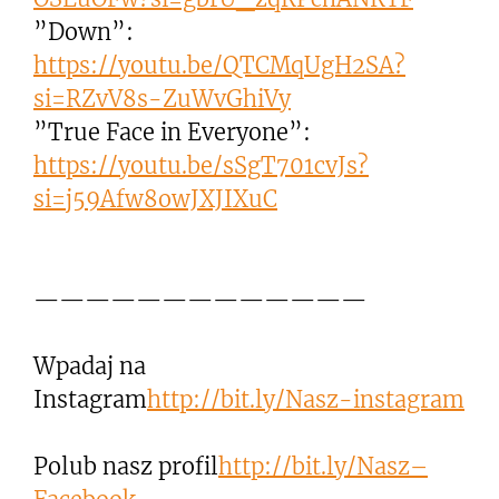
”Down”:
https://youtu.be/QTCMqUgH2SA?
si=RZvV8s-ZuWvGhiVy
”True Face in Everyone”:
https://youtu.be/sSgT701cvJs?
si=j59Afw8owJXJIXuC
—————————————
Wpadaj na
Instagram
http://bit.ly/Nasz-instagram
Polub nasz profil
http://bit.ly/Nasz–