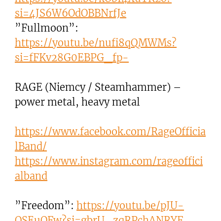
si=4JS6W6OdOBBNrfJe
”Fullmoon”:
https://youtu.be/nufi8qQMWMs?
si=fFKv28G0EBPG_fp-
RAGE (Niemcy / Steamhammer) –
power metal, heavy metal
https://www.facebook.com/RageOfficia
lBand/
https://www.instagram.com/rageoffici
alband
”Freedom”:
https://youtu.be/pJU-
OSEuOFw?si=gbrU_zqRPchANRYF