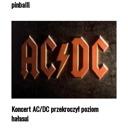
pinball!
Koncert AC/DC przekroczył poziom
hałasu!